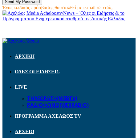
Ένας κωδικός πρόσβασης θα σταλθεί με e-mail σε εσάς.
Acheloostv/News – 'Ολες οι Ειδήσεις & το
Πρόγραμμα του Ενημερωτικού σταθμού της Δυτικής Ελλάδας.
ΑΡΧΙΚΗ
ΟΛΕΣ ΟΙ ΕΙΔΗΣΕΙΣ
LIVE
ΤΗΛΕΟΡΑΣΗ(WEBTV)
ΡΑΔΙΟΦΩΝΟ(WEBRADIO)
ΠΡΟΓΡΑΜΜΑ ΑΧΕΛΩΟΣ TV
ΑΡΧΕΙΟ