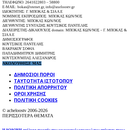
ΤΗΛΕΦΩΝΟ: 2641022803 – 58800
E-MAIL: bokas@otenet.gr, info@axeloostv.gr
ΙΔΙΟΚΤΗΤΗΣ: Γ. ΜΠΟΚΑΣ & ΣΙΑ Α.Ε
ΝΟΜΙΜΟΣ ΕΚΠΡΟΣΩΠΟΣ: ΜΠΟΚΑΣ ΚΩΝ/ΝΟΣ
ΔΙΕΥΘΥΝΤΗΣ: ΜΠΟΚΑΣ ΚΩΝ/ΝΟΣ
ΔΙΕΥΘΥΝΤΗΣ ΣΥΝΤΑΞΗΣ:ΚΟΥΤΣΙΚΟΣ ΠΑΝΤΕΛΗΣ
ΔΙΑΧΕΙΡΙΣΤΗΣ-ΔΙΚΑΙΟΥΧΟΣ domain: ΜΠΟΚΑΣ ΚΩΝ/ΝΟΣ – Γ. ΜΠΟΚΑΣ &
ΣΙΑ Α.Ε
ΔΗΜΟΣΙΟΓΡΑΦΟΙ:
ΚΟΥΤΣΙΚΟΣ ΠΑΝΤΕΛΗΣ
ΒΑΚΡΑΚΟΥ ΣΟΦΙΑ
ΠΑΠΑΔΗΜΗΤΡΙΟΥ ΔΗΜΗΤΡΗΣ
ΚΟΥΤΣΙΟΥΜΠΑΣ ΑΛΕΞΑΝΔΡΟΣ
ΑΚΟΛΟΥΘΗΣΕ ΜΑΣ
ΔΗΜΟΣΙΟΙ ΠΟΡΟΙ
ΤΑΥΤΌΤΗΤΑ ΙΣΤΌΤΟΠΟΥ
ΠΟΛΙΤΙΚΉ ΑΠΟΡΡΉΤΟΥ
ΌΡΟΙ ΧΡΉΣΗΣ
ΠΟΛΙΤΙΚΗ COOKIES
© acheloostv 2006-2026
ΠΕΡΙΣΣΟΤΕΡΑ ΘΕΜΑΤΑ
Η ΔΩΔΩΝΗ απόλυτα συνεπής στις οικονομικές υποχρεώσεις απέναντι στους