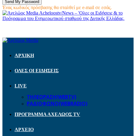
Ένας κωδικός πρόσβασης θα σταλθεί με e-mail σε εσάς.
Acheloostv/News – 'Ολες οι Ειδήσεις & το
Πρόγραμμα του Ενημερωτικού σταθμού της Δυτικής Ελλάδας.
ΑΡΧΙΚΗ
ΟΛΕΣ ΟΙ ΕΙΔΗΣΕΙΣ
LIVE
ΤΗΛΕΟΡΑΣΗ(WEBTV)
ΡΑΔΙΟΦΩΝΟ(WEBRADIO)
ΠΡΟΓΡΑΜΜΑ ΑΧΕΛΩΟΣ TV
ΑΡΧΕΙΟ