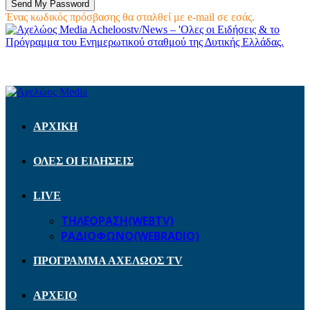
Ένας κωδικός πρόσβασης θα σταλθεί με e-mail σε εσάς.
Acheloostv/News – 'Ολες οι Ειδήσεις & το
Πρόγραμμα του Ενημερωτικού σταθμού της Δυτικής Ελλάδας.
ΑΡΧΙΚΗ
ΟΛΕΣ ΟΙ ΕΙΔΗΣΕΙΣ
LIVE
ΤΗΛΕΟΡΑΣΗ(WEBTV)
ΡΑΔΙΟΦΩΝΟ(WEBRADIO)
ΠΡΟΓΡΑΜΜΑ ΑΧΕΛΩΟΣ TV
ΑΡΧΕΙΟ