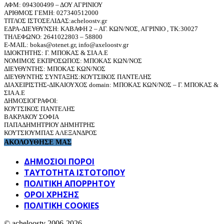
ΑΦΜ: 094300499 – ΔΟΥ ΑΓΡΙΝΙΟΥ
ΑΡΙΘΜΟΣ ΓΕΜΗ: 027340512000
ΤΙΤΛΟΣ ΙΣΤΟΣΕΛΙΔΑΣ:acheloostv.gr
ΕΔΡΑ-ΔΙΕΥΘΥΝΣΗ: ΚΑΒΑΦΗ 2 – ΑΓ. ΚΩΝ/ΝΟΣ, ΑΓΡΙΝΙΟ , ΤΚ:30027
ΤΗΛΕΦΩΝΟ: 2641022803 – 58800
E-MAIL: bokas@otenet.gr, info@axeloostv.gr
ΙΔΙΟΚΤΗΤΗΣ: Γ. ΜΠΟΚΑΣ & ΣΙΑ Α.Ε
ΝΟΜΙΜΟΣ ΕΚΠΡΟΣΩΠΟΣ: ΜΠΟΚΑΣ ΚΩΝ/ΝΟΣ
ΔΙΕΥΘΥΝΤΗΣ: ΜΠΟΚΑΣ ΚΩΝ/ΝΟΣ
ΔΙΕΥΘΥΝΤΗΣ ΣΥΝΤΑΞΗΣ:ΚΟΥΤΣΙΚΟΣ ΠΑΝΤΕΛΗΣ
ΔΙΑΧΕΙΡΙΣΤΗΣ-ΔΙΚΑΙΟΥΧΟΣ domain: ΜΠΟΚΑΣ ΚΩΝ/ΝΟΣ – Γ. ΜΠΟΚΑΣ &
ΣΙΑ Α.Ε
ΔΗΜΟΣΙΟΓΡΑΦΟΙ:
ΚΟΥΤΣΙΚΟΣ ΠΑΝΤΕΛΗΣ
ΒΑΚΡΑΚΟΥ ΣΟΦΙΑ
ΠΑΠΑΔΗΜΗΤΡΙΟΥ ΔΗΜΗΤΡΗΣ
ΚΟΥΤΣΙΟΥΜΠΑΣ ΑΛΕΞΑΝΔΡΟΣ
ΑΚΟΛΟΥΘΗΣΕ ΜΑΣ
ΔΗΜΟΣΙΟΙ ΠΟΡΟΙ
ΤΑΥΤΌΤΗΤΑ ΙΣΤΌΤΟΠΟΥ
ΠΟΛΙΤΙΚΉ ΑΠΟΡΡΉΤΟΥ
ΌΡΟΙ ΧΡΉΣΗΣ
ΠΟΛΙΤΙΚΗ COOKIES
© acheloostv 2006-2026