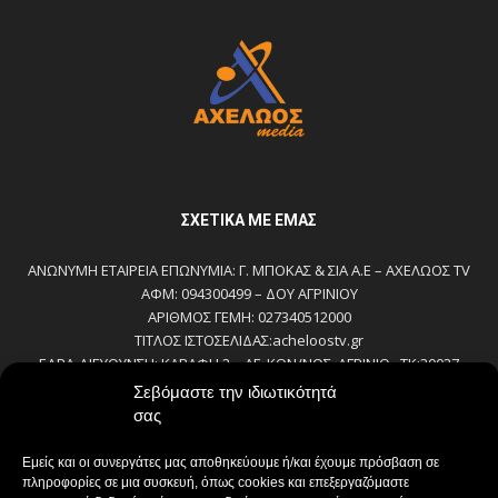
ΣΧΕΤΙΚΆ ΜΕ ΕΜΆΣ
ΑΝΩΝΥΜΗ ΕΤΑΙΡΕΙΑ ΕΠΩΝΥΜΙΑ: Γ. ΜΠΟΚΑΣ & ΣΙΑ Α.Ε – ΑΧΕΛΩΟΣ TV
ΑΦΜ: 094300499 – ΔΟΥ ΑΓΡΙΝΙΟΥ
ΑΡΙΘΜΟΣ ΓΕΜΗ: 027340512000
ΤΙΤΛΟΣ ΙΣΤΟΣΕΛΙΔΑΣ:acheloostv.gr
ΕΔΡΑ-ΔΙΕΥΘΥΝΣΗ: ΚΑΒΑΦΗ 2 – ΑΓ. ΚΩΝ/ΝΟΣ, ΑΓΡΙΝΙΟ , ΤΚ:30027
ΤΗΛΕΦΩΝΟ: 2641022803 – 58800
Σεβόμαστε την ιδιωτικότητά
E-MAIL: bokas@otenet.gr, info@axeloostv.gr
σας
ΙΔΙΟΚΤΗΤΗΣ: Γ. ΜΠΟΚΑΣ & ΣΙΑ Α.Ε
ΝΟΜΙΜΟΣ ΕΚΠΡΟΣΩΠΟΣ: ΜΠΟΚΑΣ ΚΩΝ/ΝΟΣ
Εμείς και οι συνεργάτες μας αποθηκεύουμε ή/και έχουμε πρόσβαση σε
ΔΙΕΥΘΥΝΤΗΣ: ΜΠΟΚΑΣ ΚΩΝ/ΝΟΣ
πληροφορίες σε μια συσκευή, όπως cookies και επεξεργαζόμαστε