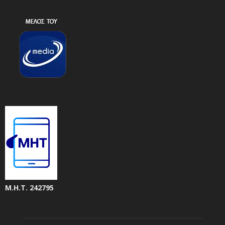
Μ.Η.Τ. 242795