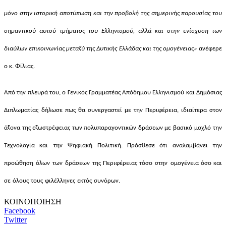
μόνο στην ιστορική αποτύπωση και την προβολή της σημερινής παρουσίας του
σημαντικού αυτού τμήματος του Ελληνισμού, αλλά και στην ενίσχυση των
διαύλων επικοινωνίας μεταξύ της Δυτικής Ελλάδας και της ομογένειας»
ανέφερε
ο κ. Φίλιας.
Από την πλευρά του, ο
Γενικός Γραμματέας Απόδημου Ελληνισμού και Δημόσιας
Διπλωματίας
δήλωσε πως θα συνεργαστεί
με
τη
ν
Περιφέρεια
, ιδιαίτερα στον
άξονα
τη
ς
εξωστρέφεια
ς
των πολυπαραγοντικών δράσεων με βασικό
μοχλό την
Τεχνολογία κ
α
ι
την
Ψηφιακή Πολιτική
. Πρόσθεσε ότι
αναλαμβάνει
την
προώθηση
όλων
των δράσεων
της
Π
εριφέρειας τόσο
στην
ομογένεια όσο και
σε
όλους
τους
φιλέλληνες
εκτός
συνόρων.
ΚΟΙΝΟΠΟΙΗΣΗ
Facebook
Twitter