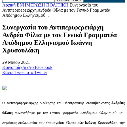
Αρχική
ΕΝΗΜΕΡΩΣΗ
ΠΟΛΙΤΙΚΗ
Συνεργασία του
Αντιπεριφερειάρχη Ανδρέα Φίλια με τον Γενικό Γραμματέα
Απόδημου Ελληνισμού...
Συνεργασία του Αντιπεριφερειάρχη
Ανδρέα Φίλια με τον Γενικό Γραμματέα
Απόδημου Ελληνισμού Ιωάννη
Χρυσουλάκη
29 Μαΐου 2021
Κοινοποίηση στο Facebook
Κάντε Tweet στο Twitter
Ο
Αντιπεριφερ
ε
ιάρχη
ς
Διοίκησης και Ηλεκτρονικής Διακυβέρνησης
Ανδρέα
ς
Φίλια
ς
συναντήθηκε
με
τ
ον Γενικ
ό
Γραμματέα Απόδημου Ελληνισμού και
Δημόσιας Διπλωματίας του Υπουργείου Εξωτερικών
Ιωάννη Χρυσουλάκη
,
την