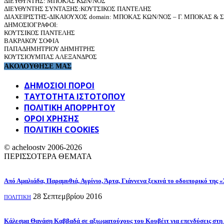
ΔΙΕΥΘΥΝΤΗΣ: ΜΠΟΚΑΣ ΚΩΝ/ΝΟΣ
ΔΙΕΥΘΥΝΤΗΣ ΣΥΝΤΑΞΗΣ:ΚΟΥΤΣΙΚΟΣ ΠΑΝΤΕΛΗΣ
ΔΙΑΧΕΙΡΙΣΤΗΣ-ΔΙΚΑΙΟΥΧΟΣ domain: ΜΠΟΚΑΣ ΚΩΝ/ΝΟΣ – Γ. ΜΠΟΚΑΣ & ΣΙ
ΔΗΜΟΣΙΟΓΡΑΦΟΙ:
ΚΟΥΤΣΙΚΟΣ ΠΑΝΤΕΛΗΣ
ΒΑΚΡΑΚΟΥ ΣΟΦΙΑ
ΠΑΠΑΔΗΜΗΤΡΙΟΥ ΔΗΜΗΤΡΗΣ
ΚΟΥΤΣΙΟΥΜΠΑΣ ΑΛΕΞΑΝΔΡΟΣ
ΑΚΟΛΟΥΘΗΣΕ ΜΑΣ
ΔΗΜΟΣΙΟΙ ΠΟΡΟΙ
ΤΑΥΤΌΤΗΤΑ ΙΣΤΌΤΟΠΟΥ
ΠΟΛΙΤΙΚΉ ΑΠΟΡΡΉΤΟΥ
ΌΡΟΙ ΧΡΉΣΗΣ
ΠΟΛΙΤΙΚΗ COOKIES
© acheloostv 2006-2026
ΠΕΡΙΣΣΟΤΕΡΑ ΘΕΜΑΤΑ
Από Αμαλιάδα, Παραμυθιά, Αγρίνιο, Άρτα, Γιάννενα ξεκινά το οδοιπορικό της «
28 Σεπτεμβρίου 2016
ΠΟΛΙΤΙΚΗ
Κάλεσμα Θανάση Καββαδά σε αξιωματούχους του Κουβέιτ για επενδύσεις στη