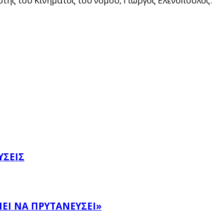
στής του Κινήματος του νομού, Γιώργος Ελενοπουλος.
ΎΣΕΙΣ
ΕΙ ΝΑ ΠΡΥΤΑΝΕΎΣΕΙ»