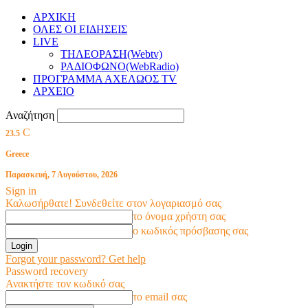
ΑΡΧΙΚΗ
ΟΛΕΣ ΟΙ ΕΙΔΗΣΕΙΣ
LIVE
ΤΗΛΕΟΡΑΣΗ(Webtv)
ΡΑΔΙΟΦΩΝΟ(WebRadio)
ΠΡΟΓΡΑΜΜΑ ΑΧΕΛΩΟΣ TV
ΑΡΧΕΙΟ
Αναζήτηση
C
23.5
Greece
Παρασκευή, 7 Αυγούστου, 2026
Sign in
Καλωσήρθατε! Συνδεθείτε στον λογαριασμό σας
το όνομα χρήστη σας
ο κωδικός πρόσβασης σας
Forgot your password? Get help
Password recovery
Ανακτήστε τον κωδικό σας
το email σας