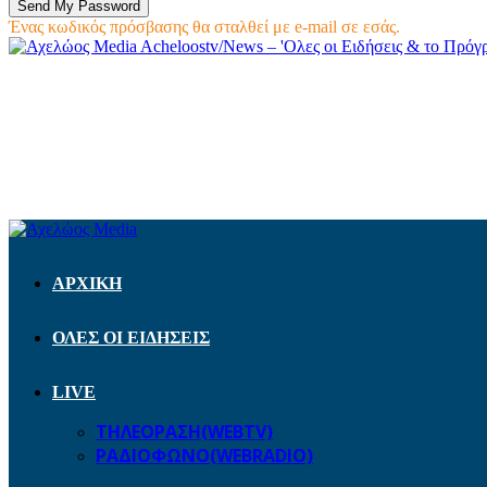
Ένας κωδικός πρόσβασης θα σταλθεί με e-mail σε εσάς.
Acheloostv/News – 'Ολες οι Ειδήσεις & το Πρό
ΑΡΧΙΚΗ
ΟΛΕΣ ΟΙ ΕΙΔΗΣΕΙΣ
LIVE
ΤΗΛΕΟΡΑΣΗ(WEBTV)
ΡΑΔΙΟΦΩΝΟ(WEBRADIO)