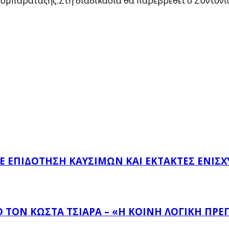
 Συμπαράταξης.Στη διαδικασία θα παρεβρεθει ο Συντονι
ΜΕ ΕΠΙΔΌΤΗΣΗ ΚΑΥΣΊΜΩΝ ΚΑΙ ΈΚΤΑΚΤΕΣ ΕΝΙΣΧ
ΤΟΝ ΚΏΣΤΑ ΤΣΙΆΡΑ – «Η ΚΟΙΝΉ ΛΟΓΙΚΉ ΠΡΈΠ