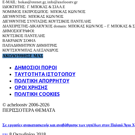
E-MAIL: bokas@otenet.gr, info@axeloostv.gr
ΙΔΙΟΚΤΗΤΗΣ: Γ. ΜΠΟΚΑΣ & ΣΙΑ Α.Ε
ΝΟΜΙΜΟΣ ΕΚΠΡΟΣΩΠΟΣ: ΜΠΟΚΑΣ ΚΩΝ/ΝΟΣ
ΔΙΕΥΘΥΝΤΗΣ: ΜΠΟΚΑΣ ΚΩΝ/ΝΟΣ
ΔΙΕΥΘΥΝΤΗΣ ΣΥΝΤΑΞΗΣ:ΚΟΥΤΣΙΚΟΣ ΠΑΝΤΕΛΗΣ
ΔΙΑΧΕΙΡΙΣΤΗΣ-ΔΙΚΑΙΟΥΧΟΣ domain: ΜΠΟΚΑΣ ΚΩΝ/ΝΟΣ – Γ. ΜΠΟΚΑΣ & ΣΙ
ΔΗΜΟΣΙΟΓΡΑΦΟΙ:
ΚΟΥΤΣΙΚΟΣ ΠΑΝΤΕΛΗΣ
ΒΑΚΡΑΚΟΥ ΣΟΦΙΑ
ΠΑΠΑΔΗΜΗΤΡΙΟΥ ΔΗΜΗΤΡΗΣ
ΚΟΥΤΣΙΟΥΜΠΑΣ ΑΛΕΞΑΝΔΡΟΣ
ΑΚΟΛΟΥΘΗΣΕ ΜΑΣ
ΔΗΜΟΣΙΟΙ ΠΟΡΟΙ
ΤΑΥΤΌΤΗΤΑ ΙΣΤΌΤΟΠΟΥ
ΠΟΛΙΤΙΚΉ ΑΠΟΡΡΉΤΟΥ
ΌΡΟΙ ΧΡΉΣΗΣ
ΠΟΛΙΤΙΚΗ COOKIES
© acheloostv 2006-2026
ΠΕΡΙΣΣΟΤΕΡΑ ΘΕΜΑΤΑ
Σε εργασίες ανακατασκευής και αναβάθμισης των γηπέδων στον Παλαιό Άγιο Χ
8 Οκτωβρίου 2018
EP1