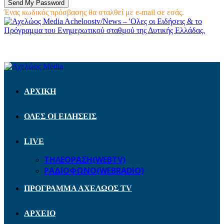
Ένας κωδικός πρόσβασης θα σταλθεί με e-mail σε εσάς.
Acheloostv/News – 'Ολες οι Ειδήσεις & το
Πρόγραμμα του Ενημερωτικού σταθμού της Δυτικής Ελλάδας.
ΑΡΧΙΚΗ
ΟΛΕΣ ΟΙ ΕΙΔΗΣΕΙΣ
LIVE
ΤΗΛΕΟΡΑΣΗ(WEBTV)
ΡΑΔΙΟΦΩΝΟ(WEBRADIO)
ΠΡΟΓΡΑΜΜΑ ΑΧΕΛΩΟΣ TV
ΑΡΧΕΙΟ