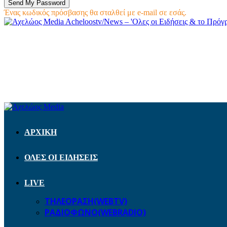
Ένας κωδικός πρόσβασης θα σταλθεί με e-mail σε εσάς.
Acheloostv/News – 'Ολες οι Ειδήσεις & το Πρό
ΑΡΧΙΚΗ
ΟΛΕΣ ΟΙ ΕΙΔΗΣΕΙΣ
LIVE
ΤΗΛΕΟΡΑΣΗ(WEBTV)
ΡΑΔΙΟΦΩΝΟ(WEBRADIO)