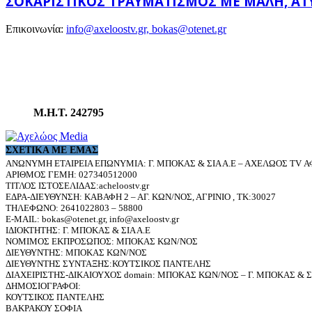
ΣΟΚΑΡΙΣΤΙΚΌΣ ΤΡΑΥΜΑΤΙΣΜΌΣ ΜΕ ΜΑΛΉ, ΆΤΥ
Επικοινωνία:
info@axeloostv.gr, bokas@otenet.gr
Μ.Η.Τ. 242795
ΣΧΕΤΙΚΆ ΜΕ ΕΜΆΣ
ΑΝΩΝΥΜΗ ΕΤΑΙΡΕΙΑ ΕΠΩΝΥΜΙΑ: Γ. ΜΠΟΚΑΣ & ΣΙΑ Α.Ε – ΑΧΕΛΩΟΣ TV ΑΦ
ΑΡΙΘΜΟΣ ΓΕΜΗ: 027340512000
ΤΙΤΛΟΣ ΙΣΤΟΣΕΛΙΔΑΣ:acheloostv.gr
ΕΔΡΑ-ΔΙΕΥΘΥΝΣΗ: ΚΑΒΑΦΗ 2 – ΑΓ. ΚΩΝ/ΝΟΣ, ΑΓΡΙΝΙΟ , ΤΚ:30027
ΤΗΛΕΦΩΝΟ: 2641022803 – 58800
E-MAIL: bokas@otenet.gr, info@axeloostv.gr
ΙΔΙΟΚΤΗΤΗΣ: Γ. ΜΠΟΚΑΣ & ΣΙΑ Α.Ε
ΝΟΜΙΜΟΣ ΕΚΠΡΟΣΩΠΟΣ: ΜΠΟΚΑΣ ΚΩΝ/ΝΟΣ
ΔΙΕΥΘΥΝΤΗΣ: ΜΠΟΚΑΣ ΚΩΝ/ΝΟΣ
ΔΙΕΥΘΥΝΤΗΣ ΣΥΝΤΑΞΗΣ:ΚΟΥΤΣΙΚΟΣ ΠΑΝΤΕΛΗΣ
ΔΙΑΧΕΙΡΙΣΤΗΣ-ΔΙΚΑΙΟΥΧΟΣ domain: ΜΠΟΚΑΣ ΚΩΝ/ΝΟΣ – Γ. ΜΠΟΚΑΣ & ΣΙ
ΔΗΜΟΣΙΟΓΡΑΦΟΙ:
ΚΟΥΤΣΙΚΟΣ ΠΑΝΤΕΛΗΣ
ΒΑΚΡΑΚΟΥ ΣΟΦΙΑ