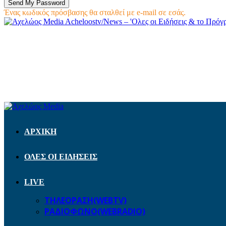
Ένας κωδικός πρόσβασης θα σταλθεί με e-mail σε εσάς.
Acheloostv/News – 'Ολες οι Ειδήσεις & το Πρό
ΑΡΧΙΚΗ
ΟΛΕΣ ΟΙ ΕΙΔΗΣΕΙΣ
LIVE
ΤΗΛΕΟΡΑΣΗ(WEBTV)
ΡΑΔΙΟΦΩΝΟ(WEBRADIO)