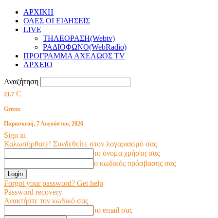
ΑΡΧΙΚΗ
ΟΛΕΣ ΟΙ ΕΙΔΗΣΕΙΣ
LIVE
ΤΗΛΕΟΡΑΣΗ(Webtv)
ΡΑΔΙΟΦΩΝΟ(WebRadio)
ΠΡΟΓΡΑΜΜΑ ΑΧΕΛΩΟΣ TV
ΑΡΧΕΙΟ
Αναζήτηση
C
21.7
Greece
Παρασκευή, 7 Αυγούστου, 2026
Sign in
Καλωσήρθατε! Συνδεθείτε στον λογαριασμό σας
το όνομα χρήστη σας
ο κωδικός πρόσβασης σας
Forgot your password? Get help
Password recovery
Ανακτήστε τον κωδικό σας
το email σας