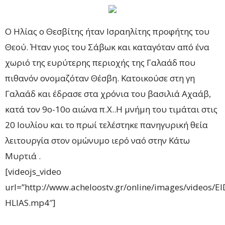
Ο Ηλίας ο Θεσβίτης ήταν Ισραηλίτης προφήτης του
Θεού. Ήταν γιος του Σάβωκ και καταγόταν από ένα
χωριό της ευρύτερης περιοχής της Γαλαάδ που
πιθανόν ονομαζόταν Θέσβη. Κατοικούσε στη γη
Γαλαάδ και έδρασε στα χρόνια του βασιλιά Αχαάβ,
κατά τον 9ο-10ο αιώνα π.Χ..Η μνήμη του τιμάται στις
20 Ιουλίου και το πρωί τελέστηκε πανηγυρική θεία
λειτουργία στον ομώνυμο ιερό ναό στην Κάτω
Μυρτιά .
[videojs_video
url=”http://www.acheloostv.gr/online/images/videos
HLIAS.mp4″]