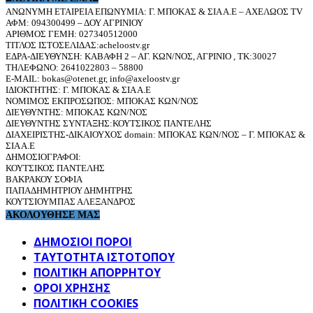
ΑΝΩΝΥΜΗ ΕΤΑΙΡΕΙΑ ΕΠΩΝΥΜΙΑ: Γ. ΜΠΟΚΑΣ & ΣΙΑ Α.Ε – ΑΧΕΛΩΟΣ TV
ΑΦΜ: 094300499 – ΔΟΥ ΑΓΡΙΝΙΟΥ
ΑΡΙΘΜΟΣ ΓΕΜΗ: 027340512000
ΤΙΤΛΟΣ ΙΣΤΟΣΕΛΙΔΑΣ:acheloostv.gr
ΕΔΡΑ-ΔΙΕΥΘΥΝΣΗ: ΚΑΒΑΦΗ 2 – ΑΓ. ΚΩΝ/ΝΟΣ, ΑΓΡΙΝΙΟ , ΤΚ:30027
ΤΗΛΕΦΩΝΟ: 2641022803 – 58800
E-MAIL: bokas@otenet.gr, info@axeloostv.gr
ΙΔΙΟΚΤΗΤΗΣ: Γ. ΜΠΟΚΑΣ & ΣΙΑ Α.Ε
ΝΟΜΙΜΟΣ ΕΚΠΡΟΣΩΠΟΣ: ΜΠΟΚΑΣ ΚΩΝ/ΝΟΣ
ΔΙΕΥΘΥΝΤΗΣ: ΜΠΟΚΑΣ ΚΩΝ/ΝΟΣ
ΔΙΕΥΘΥΝΤΗΣ ΣΥΝΤΑΞΗΣ:ΚΟΥΤΣΙΚΟΣ ΠΑΝΤΕΛΗΣ
ΔΙΑΧΕΙΡΙΣΤΗΣ-ΔΙΚΑΙΟΥΧΟΣ domain: ΜΠΟΚΑΣ ΚΩΝ/ΝΟΣ – Γ. ΜΠΟΚΑΣ &
ΣΙΑ Α.Ε
ΔΗΜΟΣΙΟΓΡΑΦΟΙ:
ΚΟΥΤΣΙΚΟΣ ΠΑΝΤΕΛΗΣ
ΒΑΚΡΑΚΟΥ ΣΟΦΙΑ
ΠΑΠΑΔΗΜΗΤΡΙΟΥ ΔΗΜΗΤΡΗΣ
ΚΟΥΤΣΙΟΥΜΠΑΣ ΑΛΕΞΑΝΔΡΟΣ
ΑΚΟΛΟΥΘΗΣΕ ΜΑΣ
ΔΗΜΟΣΙΟΙ ΠΟΡΟΙ
ΤΑΥΤΌΤΗΤΑ ΙΣΤΌΤΟΠΟΥ
ΠΟΛΙΤΙΚΉ ΑΠΟΡΡΉΤΟΥ
ΌΡΟΙ ΧΡΉΣΗΣ
ΠΟΛΙΤΙΚΗ COOKIES