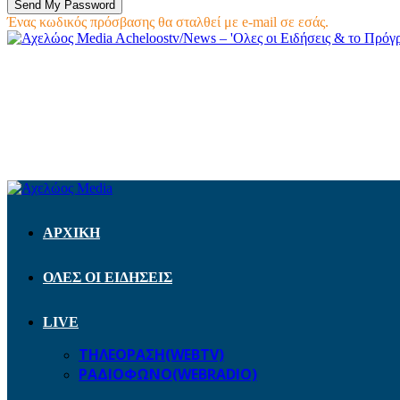
Ένας κωδικός πρόσβασης θα σταλθεί με e-mail σε εσάς.
Acheloostv/News – 'Ολες οι Ειδήσεις & το Πρό
ΑΡΧΙΚΗ
ΟΛΕΣ ΟΙ ΕΙΔΗΣΕΙΣ
LIVE
ΤΗΛΕΟΡΑΣΗ(WEBTV)
ΡΑΔΙΟΦΩΝΟ(WEBRADIO)