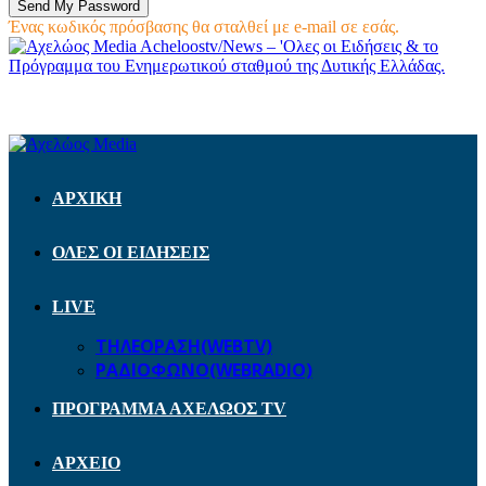
Ένας κωδικός πρόσβασης θα σταλθεί με e-mail σε εσάς.
Acheloostv/News – 'Ολες οι Ειδήσεις & το
Πρόγραμμα του Ενημερωτικού σταθμού της Δυτικής Ελλάδας.
ΑΡΧΙΚΗ
ΟΛΕΣ ΟΙ ΕΙΔΗΣΕΙΣ
LIVE
ΤΗΛΕΟΡΑΣΗ(WEBTV)
ΡΑΔΙΟΦΩΝΟ(WEBRADIO)
ΠΡΟΓΡΑΜΜΑ ΑΧΕΛΩΟΣ TV
ΑΡΧΕΙΟ