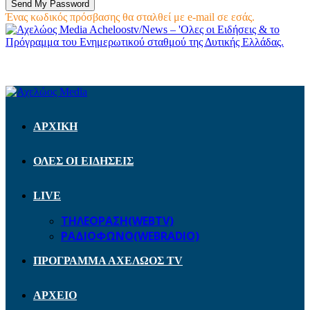
Ένας κωδικός πρόσβασης θα σταλθεί με e-mail σε εσάς.
Acheloostv/News – 'Ολες οι Ειδήσεις & το
Πρόγραμμα του Ενημερωτικού σταθμού της Δυτικής Ελλάδας.
ΑΡΧΙΚΗ
ΟΛΕΣ ΟΙ ΕΙΔΗΣΕΙΣ
LIVE
ΤΗΛΕΟΡΑΣΗ(WEBTV)
ΡΑΔΙΟΦΩΝΟ(WEBRADIO)
ΠΡΟΓΡΑΜΜΑ ΑΧΕΛΩΟΣ TV
ΑΡΧΕΙΟ