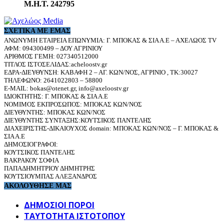
Μ.Η.Τ. 242795
ΣΧΕΤΙΚΆ ΜΕ ΕΜΆΣ
ΑΝΩΝΥΜΗ ΕΤΑΙΡΕΙΑ ΕΠΩΝΥΜΙΑ: Γ. ΜΠΟΚΑΣ & ΣΙΑ Α.Ε – ΑΧΕΛΩΟΣ TV
ΑΦΜ: 094300499 – ΔΟΥ ΑΓΡΙΝΙΟΥ
ΑΡΙΘΜΟΣ ΓΕΜΗ: 027340512000
ΤΙΤΛΟΣ ΙΣΤΟΣΕΛΙΔΑΣ:acheloostv.gr
ΕΔΡΑ-ΔΙΕΥΘΥΝΣΗ: ΚΑΒΑΦΗ 2 – ΑΓ. ΚΩΝ/ΝΟΣ, ΑΓΡΙΝΙΟ , ΤΚ:30027
ΤΗΛΕΦΩΝΟ: 2641022803 – 58800
E-MAIL: bokas@otenet.gr, info@axeloostv.gr
ΙΔΙΟΚΤΗΤΗΣ: Γ. ΜΠΟΚΑΣ & ΣΙΑ Α.Ε
ΝΟΜΙΜΟΣ ΕΚΠΡΟΣΩΠΟΣ: ΜΠΟΚΑΣ ΚΩΝ/ΝΟΣ
ΔΙΕΥΘΥΝΤΗΣ: ΜΠΟΚΑΣ ΚΩΝ/ΝΟΣ
ΔΙΕΥΘΥΝΤΗΣ ΣΥΝΤΑΞΗΣ:ΚΟΥΤΣΙΚΟΣ ΠΑΝΤΕΛΗΣ
ΔΙΑΧΕΙΡΙΣΤΗΣ-ΔΙΚΑΙΟΥΧΟΣ domain: ΜΠΟΚΑΣ ΚΩΝ/ΝΟΣ – Γ. ΜΠΟΚΑΣ &
ΣΙΑ Α.Ε
ΔΗΜΟΣΙΟΓΡΑΦΟΙ:
ΚΟΥΤΣΙΚΟΣ ΠΑΝΤΕΛΗΣ
ΒΑΚΡΑΚΟΥ ΣΟΦΙΑ
ΠΑΠΑΔΗΜΗΤΡΙΟΥ ΔΗΜΗΤΡΗΣ
ΚΟΥΤΣΙΟΥΜΠΑΣ ΑΛΕΞΑΝΔΡΟΣ
ΑΚΟΛΟΥΘΗΣΕ ΜΑΣ
ΔΗΜΟΣΙΟΙ ΠΟΡΟΙ
ΤΑΥΤΌΤΗΤΑ ΙΣΤΌΤΟΠΟΥ