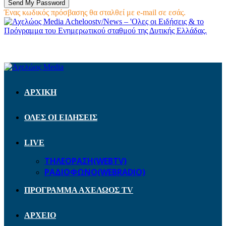
Ένας κωδικός πρόσβασης θα σταλθεί με e-mail σε εσάς.
Acheloostv/News – 'Ολες οι Ειδήσεις & το
Πρόγραμμα του Ενημερωτικού σταθμού της Δυτικής Ελλάδας.
ΑΡΧΙΚΗ
ΟΛΕΣ ΟΙ ΕΙΔΗΣΕΙΣ
LIVE
ΤΗΛΕΟΡΑΣΗ(WEBTV)
ΡΑΔΙΟΦΩΝΟ(WEBRADIO)
ΠΡΟΓΡΑΜΜΑ ΑΧΕΛΩΟΣ TV
ΑΡΧΕΙΟ