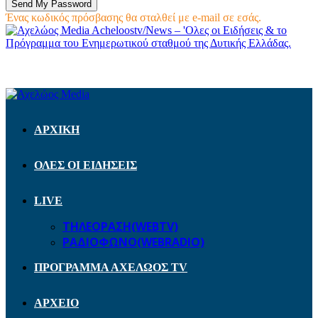
Ένας κωδικός πρόσβασης θα σταλθεί με e-mail σε εσάς.
Acheloostv/News – 'Ολες οι Ειδήσεις & το
Πρόγραμμα του Ενημερωτικού σταθμού της Δυτικής Ελλάδας.
ΑΡΧΙΚΗ
ΟΛΕΣ ΟΙ ΕΙΔΗΣΕΙΣ
LIVE
ΤΗΛΕΟΡΑΣΗ(WEBTV)
ΡΑΔΙΟΦΩΝΟ(WEBRADIO)
ΠΡΟΓΡΑΜΜΑ ΑΧΕΛΩΟΣ TV
ΑΡΧΕΙΟ