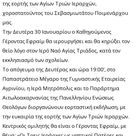
της εορτής των Αγίων Τριών Ιεραρχών,
χοροστατούντος του Σεβασμιωτάτου Ποιμενάρχου
μας.
Την Δευτέρα 30 Ιανουαρίου ο Καθηγούμενος
Γέροντας Εφραίμ θα ιερουργήσει και θα κηρύξει τον
θείο λόγο στον Ιερό Ναό Αγίας Τριάδος, κατά τον
εκκλησιασμό των σχολείων.
Το απόγευμα της Δευτέρας και ώρα 19:00’, στο
Παπαστράτειο Μέγαρο της Γυμναστικής Εταιρείας
Αγρινίου, η Ιερά Μητρόπολις και το Παράρτημα
Αιτωλοακαρνανίας της Πανελληνίου Ενώσεως
Θεολόγων διοργανώνουν εορταστική εκδήλωση, με
την ευκαιρία της εορτής των Αγίων Τριών Ιεραρχών.
Κεντρικός ομιλητής θα είναι ο Γέροντας Εφραίμ, με
θέμα: «Οι Τρεις Ιεράρχες ως νηπτικοί Πατέρες και