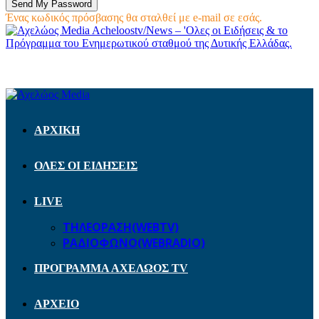
Ένας κωδικός πρόσβασης θα σταλθεί με e-mail σε εσάς.
Acheloostv/News – 'Ολες οι Ειδήσεις & το
Πρόγραμμα του Ενημερωτικού σταθμού της Δυτικής Ελλάδας.
ΑΡΧΙΚΗ
ΟΛΕΣ ΟΙ ΕΙΔΗΣΕΙΣ
LIVE
ΤΗΛΕΟΡΑΣΗ(WEBTV)
ΡΑΔΙΟΦΩΝΟ(WEBRADIO)
ΠΡΟΓΡΑΜΜΑ ΑΧΕΛΩΟΣ TV
ΑΡΧΕΙΟ