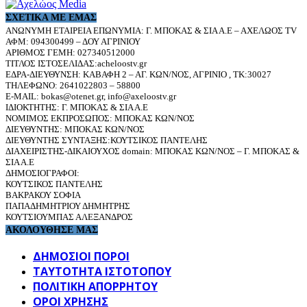
ΣΧΕΤΙΚΆ ΜΕ ΕΜΆΣ
ΑΝΩΝΥΜΗ ΕΤΑΙΡΕΙΑ ΕΠΩΝΥΜΙΑ: Γ. ΜΠΟΚΑΣ & ΣΙΑ Α.Ε – ΑΧΕΛΩΟΣ TV
ΑΦΜ: 094300499 – ΔΟΥ ΑΓΡΙΝΙΟΥ
ΑΡΙΘΜΟΣ ΓΕΜΗ: 027340512000
ΤΙΤΛΟΣ ΙΣΤΟΣΕΛΙΔΑΣ:acheloostv.gr
ΕΔΡΑ-ΔΙΕΥΘΥΝΣΗ: ΚΑΒΑΦΗ 2 – ΑΓ. ΚΩΝ/ΝΟΣ, ΑΓΡΙΝΙΟ , ΤΚ:30027
ΤΗΛΕΦΩΝΟ: 2641022803 – 58800
E-MAIL: bokas@otenet.gr, info@axeloostv.gr
ΙΔΙΟΚΤΗΤΗΣ: Γ. ΜΠΟΚΑΣ & ΣΙΑ Α.Ε
ΝΟΜΙΜΟΣ ΕΚΠΡΟΣΩΠΟΣ: ΜΠΟΚΑΣ ΚΩΝ/ΝΟΣ
ΔΙΕΥΘΥΝΤΗΣ: ΜΠΟΚΑΣ ΚΩΝ/ΝΟΣ
ΔΙΕΥΘΥΝΤΗΣ ΣΥΝΤΑΞΗΣ:ΚΟΥΤΣΙΚΟΣ ΠΑΝΤΕΛΗΣ
ΔΙΑΧΕΙΡΙΣΤΗΣ-ΔΙΚΑΙΟΥΧΟΣ domain: ΜΠΟΚΑΣ ΚΩΝ/ΝΟΣ – Γ. ΜΠΟΚΑΣ &
ΣΙΑ Α.Ε
ΔΗΜΟΣΙΟΓΡΑΦΟΙ:
ΚΟΥΤΣΙΚΟΣ ΠΑΝΤΕΛΗΣ
ΒΑΚΡΑΚΟΥ ΣΟΦΙΑ
ΠΑΠΑΔΗΜΗΤΡΙΟΥ ΔΗΜΗΤΡΗΣ
ΚΟΥΤΣΙΟΥΜΠΑΣ ΑΛΕΞΑΝΔΡΟΣ
ΑΚΟΛΟΥΘΗΣΕ ΜΑΣ
ΔΗΜΟΣΙΟΙ ΠΟΡΟΙ
ΤΑΥΤΌΤΗΤΑ ΙΣΤΌΤΟΠΟΥ
ΠΟΛΙΤΙΚΉ ΑΠΟΡΡΉΤΟΥ
ΌΡΟΙ ΧΡΉΣΗΣ