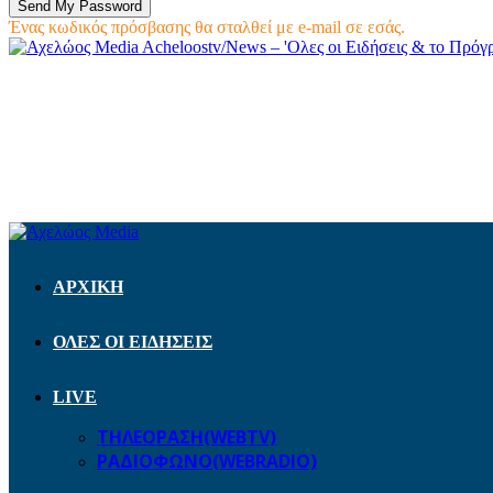
Ένας κωδικός πρόσβασης θα σταλθεί με e-mail σε εσάς.
Acheloostv/News – 'Ολες οι Ειδήσεις & το Πρό
ΑΡΧΙΚΗ
ΟΛΕΣ ΟΙ ΕΙΔΗΣΕΙΣ
LIVE
ΤΗΛΕΟΡΑΣΗ(WEBTV)
ΡΑΔΙΟΦΩΝΟ(WEBRADIO)