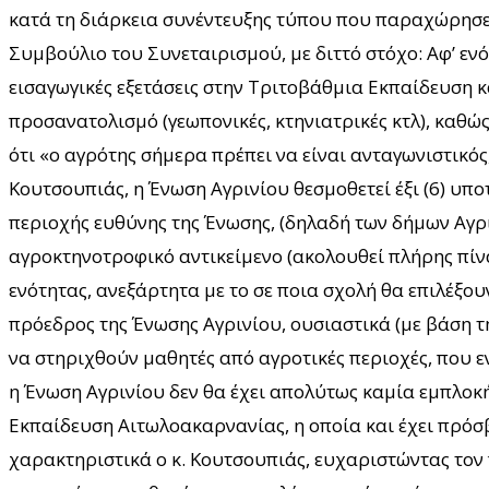
κατά τη διάρκεια συνέντευξης τύπου που παραχώρησε 
Συμβούλιο του Συνεταιρισμού, με διττό στόχο: Αφ’ εν
εισαγωγικές εξετάσεις στην Τριτοβάθμια Εκπαίδευση κ
προσανατολισμό (γεωπονικές, κτηνιατρικές κτλ), καθώ
ότι «ο αγρότης σήμερα πρέπει να είναι ανταγωνιστικός,
Κουτσουπιάς, η Ένωση Αγρινίου θεσμοθετεί έξι (6) υπο
περιοχής ευθύνης της Ένωσης, (δηλαδή των δήμων Αγρι
αγροκτηνοτροφικό αντικείμενο (ακολουθεί πλήρης πίνακ
ενότητας, ανεξάρτητα με το σε ποια σχολή θα επιλέξο
πρόεδρος της Ένωσης Αγρινίου, ουσιαστικά (με βάση τη
να στηριχθούν μαθητές από αγροτικές περιοχές, που 
η Ένωση Αγρινίου δεν θα έχει απολύτως καμία εμπλοκ
Εκπαίδευση Αιτωλοακαρνανίας, η οποία και έχει πρόσβ
χαρακτηριστικά ο κ. Κουτσουπιάς, ευχαριστώντας τον 