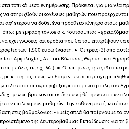
στα τοπικά μέσα ενημέρωσης. Πρόκειται για μια νέα π
ός να στηριχθούν οικογένειες μαθητών που προέρχονται
αι αφ’ ετέρου να δοθεί ένα πρόσθετο κίνητρο στους μα
ς, όπως με έμφαση τόνισε ο κ. Κουτσουπιάς «χρειαζόμα
 να έχει γνώσεις και εφόδια που θα του επιτρέψουν να εξ
τροφίες των 1.500 ευρώ έκαστη. ► Οι τρεις (3) από αυτ
νίου, Αμφιλοχίας, Ακτίου-Βόνιτσας, Θέρμου και Ξηρομέρ
ας με όλες τις σχολές). ► Οι επόμενες τρεις (3) υποτρ
υν, με κριτήριο, όμως, να διαμένουν σε περιοχή με πλη
ν τελευταία απογραφή) εξαιρείται μόνο η πόλη του Αγρ
ενδεχομένως βρίσκονται σε δυσμενή θέση έναντι των πλ
ή στην επιλογή των μαθητών. Την ευθύνη αυτή, κατόπιν
αση στις βαθμολογίες: «Εμείς απλά θα παίρνουμε τα ονό
προϊστάμενο της Δευτεροβάθμιας Εκπαίδευσης για τη βο