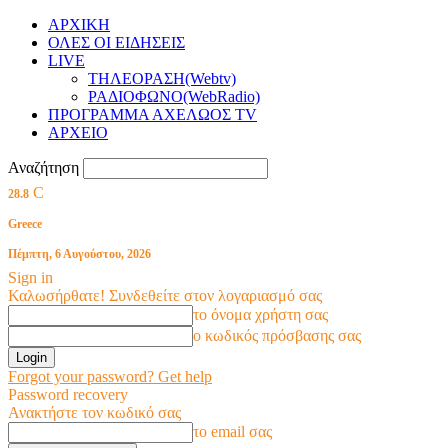
ΑΡΧΙΚΗ
ΟΛΕΣ ΟΙ ΕΙΔΗΣΕΙΣ
LIVE
ΤΗΛΕΟΡΑΣΗ(Webtv)
ΡΑΔΙΟΦΩΝΟ(WebRadio)
ΠΡΟΓΡΑΜΜΑ ΑΧΕΛΩΟΣ TV
ΑΡΧΕΙΟ
Αναζήτηση
C
28.8
Greece
Πέμπτη, 6 Αυγούστου, 2026
Sign in
Καλωσήρθατε! Συνδεθείτε στον λογαριασμό σας
το όνομα χρήστη σας
ο κωδικός πρόσβασης σας
Forgot your password? Get help
Password recovery
Ανακτήστε τον κωδικό σας
το email σας