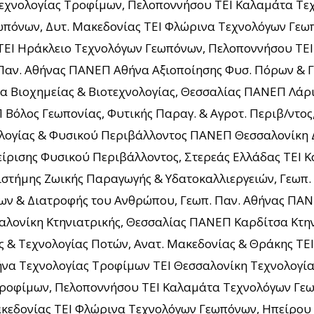
 Τεχνολογίας Τροφίμων, Πελοποννήσου ΤΕΙ Καλαμάτα Τ
ωπόνων, Δυτ. Μακεδονίας ΤΕΙ Φλώρινα Τεχνολόγων Γεω
 ΤΕΙ Ηράκλειο Τεχνολόγων Γεωπόνων, Πελοποννήσου ΤΕ
 Παν. Αθήνας ΠΑΝΕΠ Αθήνα Αξιοποίησης Φυσ. Πόρων & 
α Βιοχημείας & Βιοτεχνολογίας, Θεσσαλίας ΠΑΝΕΠ Λά
 Βόλος Γεωπονίας, Φυτικής Παραγ. & Αγροτ. Περιβ/ντο
ογίας & Φυσικού Περιβάλλοντος ΠΑΝΕΠ Θεσσαλονίκη Δ
ίρισης Φυσικού Περιβάλλοντος, Στερεάς Ελλάδας ΤΕΙ 
πιστήμης Ζωικής Παραγωγής & Υδατοκαλλιεργειών, Γεω
ων & Διατροφής του Ανθρώπου, Γεωπ. Παν. Αθήνας ΠΑ
ονίκη Κτηνιατρικής, Θεσσαλίας ΠΑΝΕΠ Καρδίτσα Κτηνι
 & Τεχνολογίας Ποτών, Ανατ. Μακεδονίας & Θράκης ΤΕΙ
ήνα Τεχνολογίας Τροφίμων ΤΕΙ Θεσσαλονίκη Τεχνολογία
Τροφίμων, Πελοποννήσου ΤΕΙ Καλαμάτα Τεχνολόγων Γεω
κεδονίας ΤΕΙ Φλώρινα Τεχνολόγων Γεωπόνων, Ηπείρου 