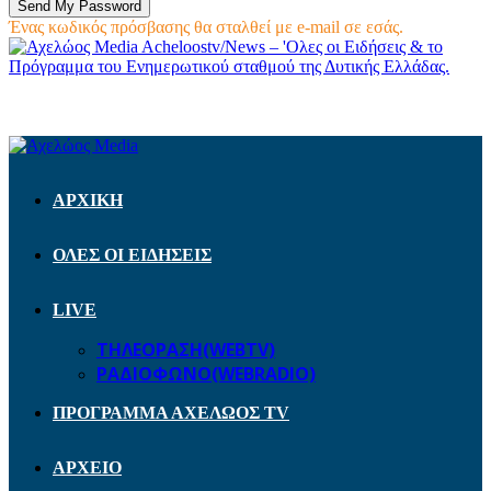
Ένας κωδικός πρόσβασης θα σταλθεί με e-mail σε εσάς.
Acheloostv/News – 'Ολες οι Ειδήσεις & το
Πρόγραμμα του Ενημερωτικού σταθμού της Δυτικής Ελλάδας.
ΑΡΧΙΚΗ
ΟΛΕΣ ΟΙ ΕΙΔΗΣΕΙΣ
LIVE
ΤΗΛΕΟΡΑΣΗ(WEBTV)
ΡΑΔΙΟΦΩΝΟ(WEBRADIO)
ΠΡΟΓΡΑΜΜΑ ΑΧΕΛΩΟΣ TV
ΑΡΧΕΙΟ