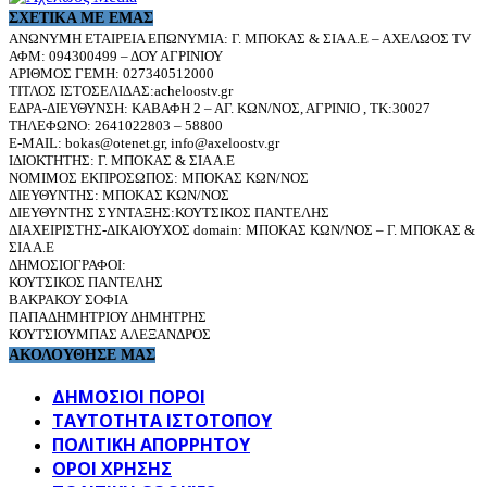
ΣΧΕΤΙΚΆ ΜΕ ΕΜΆΣ
ΑΝΩΝΥΜΗ ΕΤΑΙΡΕΙΑ ΕΠΩΝΥΜΙΑ: Γ. ΜΠΟΚΑΣ & ΣΙΑ Α.Ε – ΑΧΕΛΩΟΣ TV
ΑΦΜ: 094300499 – ΔΟΥ ΑΓΡΙΝΙΟΥ
ΑΡΙΘΜΟΣ ΓΕΜΗ: 027340512000
ΤΙΤΛΟΣ ΙΣΤΟΣΕΛΙΔΑΣ:acheloostv.gr
ΕΔΡΑ-ΔΙΕΥΘΥΝΣΗ: ΚΑΒΑΦΗ 2 – ΑΓ. ΚΩΝ/ΝΟΣ, ΑΓΡΙΝΙΟ , ΤΚ:30027
ΤΗΛΕΦΩΝΟ: 2641022803 – 58800
E-MAIL: bokas@otenet.gr, info@axeloostv.gr
ΙΔΙΟΚΤΗΤΗΣ: Γ. ΜΠΟΚΑΣ & ΣΙΑ Α.Ε
ΝΟΜΙΜΟΣ ΕΚΠΡΟΣΩΠΟΣ: ΜΠΟΚΑΣ ΚΩΝ/ΝΟΣ
ΔΙΕΥΘΥΝΤΗΣ: ΜΠΟΚΑΣ ΚΩΝ/ΝΟΣ
ΔΙΕΥΘΥΝΤΗΣ ΣΥΝΤΑΞΗΣ:ΚΟΥΤΣΙΚΟΣ ΠΑΝΤΕΛΗΣ
ΔΙΑΧΕΙΡΙΣΤΗΣ-ΔΙΚΑΙΟΥΧΟΣ domain: ΜΠΟΚΑΣ ΚΩΝ/ΝΟΣ – Γ. ΜΠΟΚΑΣ &
ΣΙΑ Α.Ε
ΔΗΜΟΣΙΟΓΡΑΦΟΙ:
ΚΟΥΤΣΙΚΟΣ ΠΑΝΤΕΛΗΣ
ΒΑΚΡΑΚΟΥ ΣΟΦΙΑ
ΠΑΠΑΔΗΜΗΤΡΙΟΥ ΔΗΜΗΤΡΗΣ
ΚΟΥΤΣΙΟΥΜΠΑΣ ΑΛΕΞΑΝΔΡΟΣ
ΑΚΟΛΟΥΘΗΣΕ ΜΑΣ
ΔΗΜΟΣΙΟΙ ΠΟΡΟΙ
ΤΑΥΤΌΤΗΤΑ ΙΣΤΌΤΟΠΟΥ
ΠΟΛΙΤΙΚΉ ΑΠΟΡΡΉΤΟΥ
ΌΡΟΙ ΧΡΉΣΗΣ