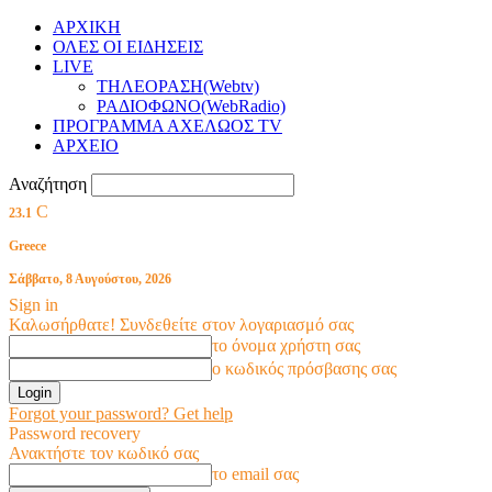
ΑΡΧΙΚΗ
ΟΛΕΣ ΟΙ ΕΙΔΗΣΕΙΣ
LIVE
ΤΗΛΕΟΡΑΣΗ(Webtv)
ΡΑΔΙΟΦΩΝΟ(WebRadio)
ΠΡΟΓΡΑΜΜΑ ΑΧΕΛΩΟΣ TV
ΑΡΧΕΙΟ
Αναζήτηση
C
23.1
Greece
Σάββατο, 8 Αυγούστου, 2026
Sign in
Καλωσήρθατε! Συνδεθείτε στον λογαριασμό σας
το όνομα χρήστη σας
ο κωδικός πρόσβασης σας
Forgot your password? Get help
Password recovery
Ανακτήστε τον κωδικό σας
το email σας