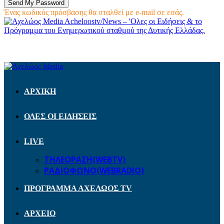
Ένας κωδικός πρόσβασης θα σταλθεί με e-mail σε εσάς.
Acheloostv/News – 'Ολες οι Ειδήσεις & το
Πρόγραμμα του Ενημερωτικού σταθμού της Δυτικής Ελλάδας.
ΑΡΧΙΚΗ
ΟΛΕΣ ΟΙ ΕΙΔΗΣΕΙΣ
LIVE
ΤΗΛΕΟΡΑΣΗ(WEBTV)
ΡΑΔΙΟΦΩΝΟ(WEBRADIO)
ΠΡΟΓΡΑΜΜΑ ΑΧΕΛΩΟΣ TV
ΑΡΧΕΙΟ