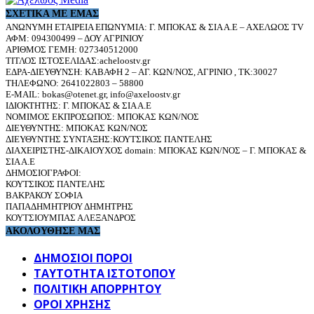
ΣΧΕΤΙΚΆ ΜΕ ΕΜΆΣ
ΑΝΩΝΥΜΗ ΕΤΑΙΡΕΙΑ ΕΠΩΝΥΜΙΑ: Γ. ΜΠΟΚΑΣ & ΣΙΑ Α.Ε – ΑΧΕΛΩΟΣ TV
ΑΦΜ: 094300499 – ΔΟΥ ΑΓΡΙΝΙΟΥ
ΑΡΙΘΜΟΣ ΓΕΜΗ: 027340512000
ΤΙΤΛΟΣ ΙΣΤΟΣΕΛΙΔΑΣ:acheloostv.gr
ΕΔΡΑ-ΔΙΕΥΘΥΝΣΗ: ΚΑΒΑΦΗ 2 – ΑΓ. ΚΩΝ/ΝΟΣ, ΑΓΡΙΝΙΟ , ΤΚ:30027
ΤΗΛΕΦΩΝΟ: 2641022803 – 58800
E-MAIL: bokas@otenet.gr, info@axeloostv.gr
ΙΔΙΟΚΤΗΤΗΣ: Γ. ΜΠΟΚΑΣ & ΣΙΑ Α.Ε
ΝΟΜΙΜΟΣ ΕΚΠΡΟΣΩΠΟΣ: ΜΠΟΚΑΣ ΚΩΝ/ΝΟΣ
ΔΙΕΥΘΥΝΤΗΣ: ΜΠΟΚΑΣ ΚΩΝ/ΝΟΣ
ΔΙΕΥΘΥΝΤΗΣ ΣΥΝΤΑΞΗΣ:ΚΟΥΤΣΙΚΟΣ ΠΑΝΤΕΛΗΣ
ΔΙΑΧΕΙΡΙΣΤΗΣ-ΔΙΚΑΙΟΥΧΟΣ domain: ΜΠΟΚΑΣ ΚΩΝ/ΝΟΣ – Γ. ΜΠΟΚΑΣ &
ΣΙΑ Α.Ε
ΔΗΜΟΣΙΟΓΡΑΦΟΙ:
ΚΟΥΤΣΙΚΟΣ ΠΑΝΤΕΛΗΣ
ΒΑΚΡΑΚΟΥ ΣΟΦΙΑ
ΠΑΠΑΔΗΜΗΤΡΙΟΥ ΔΗΜΗΤΡΗΣ
ΚΟΥΤΣΙΟΥΜΠΑΣ ΑΛΕΞΑΝΔΡΟΣ
ΑΚΟΛΟΥΘΗΣΕ ΜΑΣ
ΔΗΜΟΣΙΟΙ ΠΟΡΟΙ
ΤΑΥΤΌΤΗΤΑ ΙΣΤΌΤΟΠΟΥ
ΠΟΛΙΤΙΚΉ ΑΠΟΡΡΉΤΟΥ
ΌΡΟΙ ΧΡΉΣΗΣ