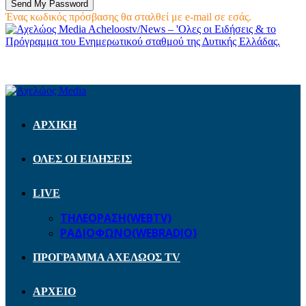
Ένας κωδικός πρόσβασης θα σταλθεί με e-mail σε εσάς.
Acheloostv/News – 'Ολες οι Ειδήσεις & το
Πρόγραμμα του Ενημερωτικού σταθμού της Δυτικής Ελλάδας.
ΑΡΧΙΚΗ
ΟΛΕΣ ΟΙ ΕΙΔΗΣΕΙΣ
LIVE
ΤΗΛΕΟΡΑΣΗ(WEBTV)
ΡΑΔΙΟΦΩΝΟ(WEBRADIO)
ΠΡΟΓΡΑΜΜΑ ΑΧΕΛΩΟΣ TV
ΑΡΧΕΙΟ