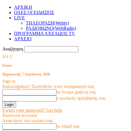
ΑΡΧΙΚΗ
ΟΛΕΣ ΟΙ ΕΙΔΗΣΕΙΣ
LIVE
ΤΗΛΕΟΡΑΣΗ(Webtv)
ΡΑΔΙΟΦΩΝΟ(WebRadio)
ΠΡΟΓΡΑΜΜΑ ΑΧΕΛΩΟΣ TV
ΑΡΧΕΙΟ
Αναζήτηση
C
21.1
Greece
Παρασκευή, 7 Αυγούστου, 2026
Sign in
Καλωσήρθατε! Συνδεθείτε στον λογαριασμό σας
το όνομα χρήστη σας
ο κωδικός πρόσβασης σας
Forgot your password? Get help
Password recovery
Ανακτήστε τον κωδικό σας
το email σας