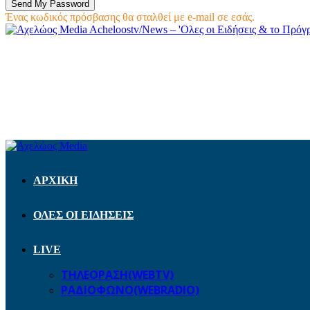
Ένας κωδικός πρόσβασης θα σταλθεί με e-mail σε εσάς.
Acheloostv/News – 'Ολες οι Ειδήσεις & το Πρό
ΑΡΧΙΚΗ
ΟΛΕΣ ΟΙ ΕΙΔΗΣΕΙΣ
LIVE
ΤΗΛΕΟΡΑΣΗ(WEBTV)
ΡΑΔΙΟΦΩΝΟ(WEBRADIO)