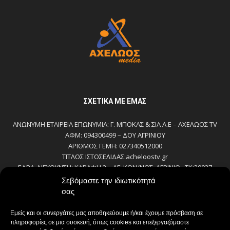
ΣΧΕΤΙΚΆ ΜΕ ΕΜΆΣ
ΑΝΩΝΥΜΗ ΕΤΑΙΡΕΙΑ ΕΠΩΝΥΜΙΑ: Γ. ΜΠΟΚΑΣ & ΣΙΑ Α.Ε – ΑΧΕΛΩΟΣ TV
ΑΦΜ: 094300499 – ΔΟΥ ΑΓΡΙΝΙΟΥ
ΑΡΙΘΜΟΣ ΓΕΜΗ: 027340512000
ΤΙΤΛΟΣ ΙΣΤΟΣΕΛΙΔΑΣ:acheloostv.gr
ΕΔΡΑ-ΔΙΕΥΘΥΝΣΗ: ΚΑΒΑΦΗ 2 – ΑΓ. ΚΩΝ/ΝΟΣ, ΑΓΡΙΝΙΟ , ΤΚ:30027
ΤΗΛΕΦΩΝΟ: 2641022803 – 58800
Σεβόμαστε την ιδιωτικότητά
E-MAIL: bokas@otenet.gr, info@axeloostv.gr
σας
ΙΔΙΟΚΤΗΤΗΣ: Γ. ΜΠΟΚΑΣ & ΣΙΑ Α.Ε
ΝΟΜΙΜΟΣ ΕΚΠΡΟΣΩΠΟΣ: ΜΠΟΚΑΣ ΚΩΝ/ΝΟΣ
Εμείς και οι συνεργάτες μας αποθηκεύουμε ή/και έχουμε πρόσβαση σε
ΔΙΕΥΘΥΝΤΗΣ: ΜΠΟΚΑΣ ΚΩΝ/ΝΟΣ
πληροφορίες σε μια συσκευή, όπως cookies και επεξεργαζόμαστε