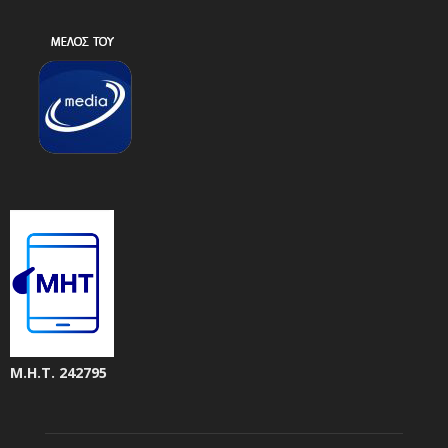
Μ.Η.Τ. 242795