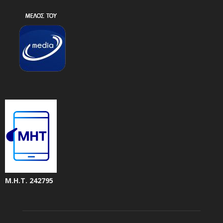
Μ.Η.Τ. 242795