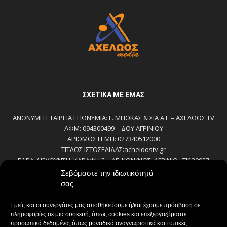
ΣΧΕΤΙΚΆ ΜΕ ΕΜΆΣ
ΑΝΩΝΥΜΗ ΕΤΑΙΡΕΙΑ ΕΠΩΝΥΜΙΑ: Γ. ΜΠΟΚΑΣ & ΣΙΑ Α.Ε – ΑΧΕΛΩΟΣ TV
ΑΦΜ: 094300499 – ΔΟΥ ΑΓΡΙΝΙΟΥ
ΑΡΙΘΜΟΣ ΓΕΜΗ: 027340512000
ΤΙΤΛΟΣ ΙΣΤΟΣΕΛΙΔΑΣ:acheloostv.gr
ΕΔΡΑ-ΔΙΕΥΘΥΝΣΗ: ΚΑΒΑΦΗ 2 – ΑΓ. ΚΩΝ/ΝΟΣ, ΑΓΡΙΝΙΟ , ΤΚ:30027
ΤΗΛΕΦΩΝΟ: 2641022803 – 58800
Σεβόμαστε την ιδιωτικότητά
E-MAIL: bokas@otenet.gr, info@axeloostv.gr
σας
ΙΔΙΟΚΤΗΤΗΣ: Γ. ΜΠΟΚΑΣ & ΣΙΑ Α.Ε
ΝΟΜΙΜΟΣ ΕΚΠΡΟΣΩΠΟΣ: ΜΠΟΚΑΣ ΚΩΝ/ΝΟΣ
Εμείς και οι συνεργάτες μας αποθηκεύουμε ή/και έχουμε πρόσβαση σε
ΔΙΕΥΘΥΝΤΗΣ: ΜΠΟΚΑΣ ΚΩΝ/ΝΟΣ
πληροφορίες σε μια συσκευή, όπως cookies και επεξεργαζόμαστε
ΔΙΕΥΘΥΝΤΗΣ ΣΥΝΤΑΞΗΣ:ΚΟΥΤΣΙΚΟΣ ΠΑΝΤΕΛΗΣ
προσωπικά δεδομένα, όπως μοναδικά αναγνωριστικά και τυπικές