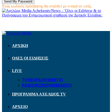
Ένας κωδικός πρόσβασης θα σταλθεί με e-mail σε εσάς.
Acheloostv/News – 'Ολες οι Ειδήσεις & το
Πρόγραμμα του Ενημερωτικού σταθμού της Δυτικής Ελλάδας.
ΑΡΧΙΚΗ
ΟΛΕΣ ΟΙ ΕΙΔΗΣΕΙΣ
LIVE
ΤΗΛΕΟΡΑΣΗ(WEBTV)
ΡΑΔΙΟΦΩΝΟ(WEBRADIO)
ΠΡΟΓΡΑΜΜΑ ΑΧΕΛΩΟΣ TV
ΑΡΧΕΙΟ