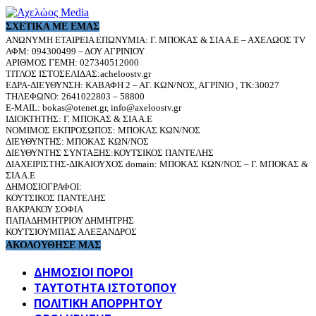
ΣΧΕΤΙΚΆ ΜΕ ΕΜΆΣ
ΑΝΩΝΥΜΗ ΕΤΑΙΡΕΙΑ ΕΠΩΝΥΜΙΑ: Γ. ΜΠΟΚΑΣ & ΣΙΑ Α.Ε – ΑΧΕΛΩΟΣ TV
ΑΦΜ: 094300499 – ΔΟΥ ΑΓΡΙΝΙΟΥ
ΑΡΙΘΜΟΣ ΓΕΜΗ: 027340512000
ΤΙΤΛΟΣ ΙΣΤΟΣΕΛΙΔΑΣ:acheloostv.gr
ΕΔΡΑ-ΔΙΕΥΘΥΝΣΗ: ΚΑΒΑΦΗ 2 – ΑΓ. ΚΩΝ/ΝΟΣ, ΑΓΡΙΝΙΟ , ΤΚ:30027
ΤΗΛΕΦΩΝΟ: 2641022803 – 58800
E-MAIL: bokas@otenet.gr, info@axeloostv.gr
ΙΔΙΟΚΤΗΤΗΣ: Γ. ΜΠΟΚΑΣ & ΣΙΑ Α.Ε
ΝΟΜΙΜΟΣ ΕΚΠΡΟΣΩΠΟΣ: ΜΠΟΚΑΣ ΚΩΝ/ΝΟΣ
ΔΙΕΥΘΥΝΤΗΣ: ΜΠΟΚΑΣ ΚΩΝ/ΝΟΣ
ΔΙΕΥΘΥΝΤΗΣ ΣΥΝΤΑΞΗΣ:ΚΟΥΤΣΙΚΟΣ ΠΑΝΤΕΛΗΣ
ΔΙΑΧΕΙΡΙΣΤΗΣ-ΔΙΚΑΙΟΥΧΟΣ domain: ΜΠΟΚΑΣ ΚΩΝ/ΝΟΣ – Γ. ΜΠΟΚΑΣ &
ΣΙΑ Α.Ε
ΔΗΜΟΣΙΟΓΡΑΦΟΙ:
ΚΟΥΤΣΙΚΟΣ ΠΑΝΤΕΛΗΣ
ΒΑΚΡΑΚΟΥ ΣΟΦΙΑ
ΠΑΠΑΔΗΜΗΤΡΙΟΥ ΔΗΜΗΤΡΗΣ
ΚΟΥΤΣΙΟΥΜΠΑΣ ΑΛΕΞΑΝΔΡΟΣ
ΑΚΟΛΟΥΘΗΣΕ ΜΑΣ
ΔΗΜΟΣΙΟΙ ΠΟΡΟΙ
ΤΑΥΤΌΤΗΤΑ ΙΣΤΌΤΟΠΟΥ
ΠΟΛΙΤΙΚΉ ΑΠΟΡΡΉΤΟΥ