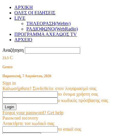
ΑΡΧΙΚΗ
ΟΛΕΣ ΟΙ ΕΙΔΗΣΕΙΣ
LIVE
ΤΗΛΕΟΡΑΣΗ(Webtv)
ΡΑΔΙΟΦΩΝΟ(WebRadio)
ΠΡΟΓΡΑΜΜΑ ΑΧΕΛΩΟΣ TV
ΑΡΧΕΙΟ
Αναζήτηση
C
23.5
Greece
Παρασκευή, 7 Αυγούστου, 2026
Sign in
Καλωσήρθατε! Συνδεθείτε στον λογαριασμό σας
το όνομα χρήστη σας
ο κωδικός πρόσβασης σας
Forgot your password? Get help
Password recovery
Ανακτήστε τον κωδικό σας
το email σας