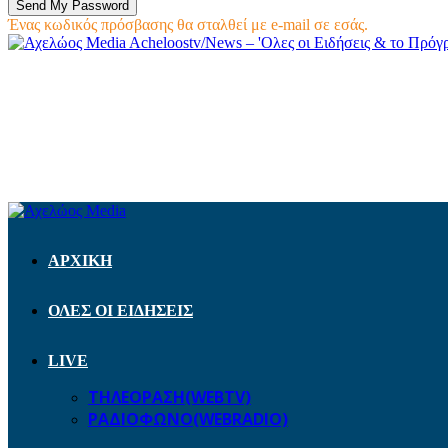
Ένας κωδικός πρόσβασης θα σταλθεί με e-mail σε εσάς.
Acheloostv/News – 'Ολες οι Ειδήσεις & το Πρό
ΑΡΧΙΚΗ
ΟΛΕΣ ΟΙ ΕΙΔΗΣΕΙΣ
LIVE
ΤΗΛΕΟΡΑΣΗ(WEBTV)
ΡΑΔΙΟΦΩΝΟ(WEBRADIO)