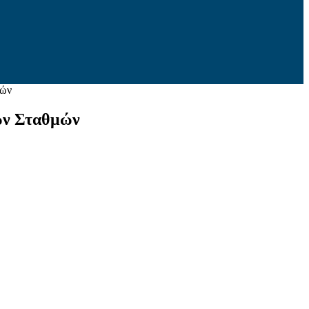
μών
ών Σταθμών