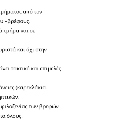
τμήματος από τoν
ου –βρέφους.
ά τμήμα και σε
ωριστά και όχι στην
νει τακτικό και επιμελές
άνειες (καρεκλάκια-
ηπτικών.
 φιλοξενίας των βρεφών
ια όλους.