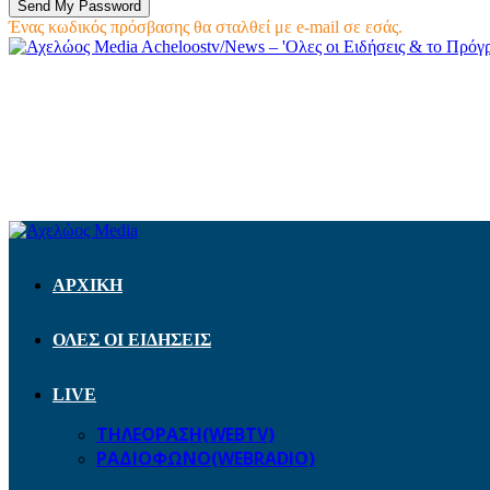
Ένας κωδικός πρόσβασης θα σταλθεί με e-mail σε εσάς.
Acheloostv/News – 'Ολες οι Ειδήσεις & το Πρό
ΑΡΧΙΚΗ
ΟΛΕΣ ΟΙ ΕΙΔΗΣΕΙΣ
LIVE
ΤΗΛΕΟΡΑΣΗ(WEBTV)
ΡΑΔΙΟΦΩΝΟ(WEBRADIO)