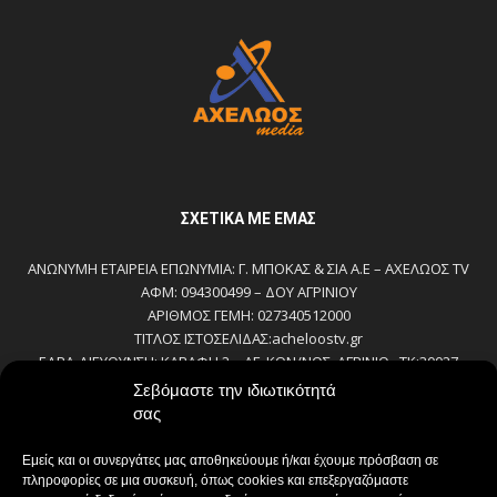
ΣΧΕΤΙΚΆ ΜΕ ΕΜΆΣ
ΑΝΩΝΥΜΗ ΕΤΑΙΡΕΙΑ ΕΠΩΝΥΜΙΑ: Γ. ΜΠΟΚΑΣ & ΣΙΑ Α.Ε – ΑΧΕΛΩΟΣ TV
ΑΦΜ: 094300499 – ΔΟΥ ΑΓΡΙΝΙΟΥ
ΑΡΙΘΜΟΣ ΓΕΜΗ: 027340512000
ΤΙΤΛΟΣ ΙΣΤΟΣΕΛΙΔΑΣ:acheloostv.gr
ΕΔΡΑ-ΔΙΕΥΘΥΝΣΗ: ΚΑΒΑΦΗ 2 – ΑΓ. ΚΩΝ/ΝΟΣ, ΑΓΡΙΝΙΟ , ΤΚ:30027
ΤΗΛΕΦΩΝΟ: 2641022803 – 58800
Σεβόμαστε την ιδιωτικότητά
E-MAIL: bokas@otenet.gr, info@axeloostv.gr
σας
ΙΔΙΟΚΤΗΤΗΣ: Γ. ΜΠΟΚΑΣ & ΣΙΑ Α.Ε
ΝΟΜΙΜΟΣ ΕΚΠΡΟΣΩΠΟΣ: ΜΠΟΚΑΣ ΚΩΝ/ΝΟΣ
Εμείς και οι συνεργάτες μας αποθηκεύουμε ή/και έχουμε πρόσβαση σε
ΔΙΕΥΘΥΝΤΗΣ: ΜΠΟΚΑΣ ΚΩΝ/ΝΟΣ
πληροφορίες σε μια συσκευή, όπως cookies και επεξεργαζόμαστε