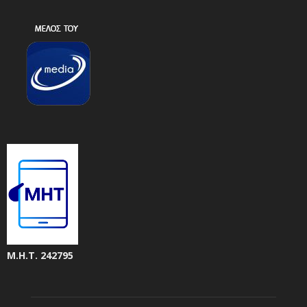
Μ.Η.Τ. 242795