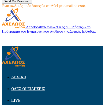
Ένας κωδικός πρόσβασης θα σταλθεί με e-mail σε εσάς.
Acheloostv/News – 'Ολες οι Ειδήσεις & το
Πρόγραμμα του Ενημερωτικού σταθμού της Δυτικής Ελλάδας.
ΑΡΧΙΚΗ
ΟΛΕΣ ΟΙ ΕΙΔΗΣΕΙΣ
LIVE