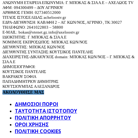
ΑΝΩΝΥΜΗ ΕΤΑΙΡΕΙΑ ΕΠΩΝΥΜΙΑ: Γ. ΜΠΟΚΑΣ & ΣΙΑ Α.Ε – ΑΧΕΛΩΟΣ TV
ΑΦΜ: 094300499 – ΔΟΥ ΑΓΡΙΝΙΟΥ
ΑΡΙΘΜΟΣ ΓΕΜΗ: 027340512000
ΤΙΤΛΟΣ ΙΣΤΟΣΕΛΙΔΑΣ:acheloostv.gr
ΕΔΡΑ-ΔΙΕΥΘΥΝΣΗ: ΚΑΒΑΦΗ 2 – ΑΓ. ΚΩΝ/ΝΟΣ, ΑΓΡΙΝΙΟ , ΤΚ:30027
ΤΗΛΕΦΩΝΟ: 2641022803 – 58800
E-MAIL: bokas@otenet.gr, info@axeloostv.gr
ΙΔΙΟΚΤΗΤΗΣ: Γ. ΜΠΟΚΑΣ & ΣΙΑ Α.Ε
ΝΟΜΙΜΟΣ ΕΚΠΡΟΣΩΠΟΣ: ΜΠΟΚΑΣ ΚΩΝ/ΝΟΣ
ΔΙΕΥΘΥΝΤΗΣ: ΜΠΟΚΑΣ ΚΩΝ/ΝΟΣ
ΔΙΕΥΘΥΝΤΗΣ ΣΥΝΤΑΞΗΣ:ΚΟΥΤΣΙΚΟΣ ΠΑΝΤΕΛΗΣ
ΔΙΑΧΕΙΡΙΣΤΗΣ-ΔΙΚΑΙΟΥΧΟΣ domain: ΜΠΟΚΑΣ ΚΩΝ/ΝΟΣ – Γ. ΜΠΟΚΑΣ &
ΣΙΑ Α.Ε
ΔΗΜΟΣΙΟΓΡΑΦΟΙ:
ΚΟΥΤΣΙΚΟΣ ΠΑΝΤΕΛΗΣ
ΒΑΚΡΑΚΟΥ ΣΟΦΙΑ
ΠΑΠΑΔΗΜΗΤΡΙΟΥ ΔΗΜΗΤΡΗΣ
ΚΟΥΤΣΙΟΥΜΠΑΣ ΑΛΕΞΑΝΔΡΟΣ
ΑΚΟΛΟΥΘΗΣΕ ΜΑΣ
ΔΗΜΟΣΙΟΙ ΠΟΡΟΙ
ΤΑΥΤΌΤΗΤΑ ΙΣΤΌΤΟΠΟΥ
ΠΟΛΙΤΙΚΉ ΑΠΟΡΡΉΤΟΥ
ΌΡΟΙ ΧΡΉΣΗΣ
ΠΟΛΙΤΙΚΗ COOKIES