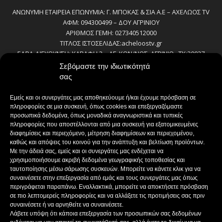
ΑΝΩΝΥΜΗ ΕΤΑΙΡΕΙΑ ΕΠΩΝΥΜΙΑ: Γ. ΜΠΟΚΑΣ & ΣΙΑ Α.Ε – ΑΧΕΛΩΟΣ TV
ΑΦΜ: 094300499 – ΔΟΥ ΑΓΡΙΝΙΟΥ
ΑΡΙΘΜΟΣ ΓΕΜΗ: 027340512000
ΤΙΤΛΟΣ ΙΣΤΟΣΕΛΙΔΑΣ:acheloostv.gr
ΕΔΡΑ-ΔΙΕΥΘΥΝΣΗ: ΚΑΒΑΦΗ 2 – ΑΓ. ΚΩΝ/ΝΟΣ, ΑΓΡΙΝΙΟ , ΤΚ:30027
ΤΗΛΕΦΩΝΟ: 2641022803 – 58800
Σεβόμαστε την ιδιωτικότητά
E-MAIL: bokas@otenet.gr, info@axeloostv.gr
σας
ΙΔΙΟΚΤΗΤΗΣ: Γ. ΜΠΟΚΑΣ & ΣΙΑ Α.Ε
ΝΟΜΙΜΟΣ ΕΚΠΡΟΣΩΠΟΣ: ΜΠΟΚΑΣ ΚΩΝ/ΝΟΣ
Εμείς και οι συνεργάτες μας αποθηκεύουμε ή/και έχουμε πρόσβαση σε
ΔΙΕΥΘΥΝΤΗΣ: ΜΠΟΚΑΣ ΚΩΝ/ΝΟΣ
πληροφορίες σε μια συσκευή, όπως cookies και επεξεργαζόμαστε
ΔΙΕΥΘΥΝΤΗΣ ΣΥΝΤΑΞΗΣ:ΚΟΥΤΣΙΚΟΣ ΠΑΝΤΕΛΗΣ
προσωπικά δεδομένα, όπως μοναδικά αναγνωριστικά και τυπικές
πληροφορίες που αποστέλλονται από μια συσκευή για εξατομικευμένες
ΔΙΑΧΕΙΡΙΣΤΗΣ-ΔΙΚΑΙΟΥΧΟΣ domain: ΜΠΟΚΑΣ ΚΩΝ/ΝΟΣ – Γ. ΜΠΟΚΑΣ &
διαφημίσεις και περιεχόμενο, μέτρηση διαφημίσεων και περιεχομένου,
ΣΙΑ Α.Ε
καθώς και απόψεις του κοινού για την ανάπτυξη και βελτίωση προϊόντων.
ΔΗΜΟΣΙΟΓΡΑΦΟΙ:
Με την άδειά σας, εμείς και οι συνεργάτες μας ενδέχεται να
ΚΟΥΤΣΙΚΟΣ ΠΑΝΤΕΛΗΣ
χρησιμοποιήσουμε ακριβή δεδομένα γεωγραφικής τοποθεσίας και
ΒΑΚΡΑΚΟΥ ΣΟΦΙΑ
ταυτοποίησης μέσω σάρωσης συσκευών. Μπορείτε να κάνετε κλικ για να
ΠΑΠΑΔΗΜΗΤΡΙΟΥ ΔΗΜΗΤΡΗΣ
συναινέσετε στην επεξεργασία από εμάς και τους συνεργάτες μας όπως
περιγράφεται παραπάνω. Εναλλακτικά, μπορείτε να αποκτήσετε πρόσβαση
ΚΟΥΤΣΙΟΥΜΠΑΣ ΑΛΕΞΑΝΔΡΟΣ
σε πιο λεπτομερείς πληροφορίες και να αλλάξετε τις προτιμήσεις σας πριν
συναινέσετε ή να αρνηθείτε να συναινέσετε.
Λάβετε υπόψη ότι κάποια επεξεργασία των προσωπικών σας δεδομένων