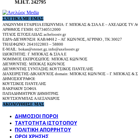
Μ.Η.Τ. 242795
ΣΧΕΤΙΚΆ ΜΕ ΕΜΆΣ
ΑΝΩΝΥΜΗ ΕΤΑΙΡΕΙΑ ΕΠΩΝΥΜΙΑ: Γ. ΜΠΟΚΑΣ & ΣΙΑ Α.Ε – ΑΧΕΛΩΟΣ TV ΑΦ
ΑΡΙΘΜΟΣ ΓΕΜΗ: 027340512000
ΤΙΤΛΟΣ ΙΣΤΟΣΕΛΙΔΑΣ:acheloostv.gr
ΕΔΡΑ-ΔΙΕΥΘΥΝΣΗ: ΚΑΒΑΦΗ 2 – ΑΓ. ΚΩΝ/ΝΟΣ, ΑΓΡΙΝΙΟ , ΤΚ:30027
ΤΗΛΕΦΩΝΟ: 2641022803 – 58800
E-MAIL: bokas@otenet.gr, info@axeloostv.gr
ΙΔΙΟΚΤΗΤΗΣ: Γ. ΜΠΟΚΑΣ & ΣΙΑ Α.Ε
ΝΟΜΙΜΟΣ ΕΚΠΡΟΣΩΠΟΣ: ΜΠΟΚΑΣ ΚΩΝ/ΝΟΣ
ΔΙΕΥΘΥΝΤΗΣ: ΜΠΟΚΑΣ ΚΩΝ/ΝΟΣ
ΔΙΕΥΘΥΝΤΗΣ ΣΥΝΤΑΞΗΣ:ΚΟΥΤΣΙΚΟΣ ΠΑΝΤΕΛΗΣ
ΔΙΑΧΕΙΡΙΣΤΗΣ-ΔΙΚΑΙΟΥΧΟΣ domain: ΜΠΟΚΑΣ ΚΩΝ/ΝΟΣ – Γ. ΜΠΟΚΑΣ & ΣΙ
ΔΗΜΟΣΙΟΓΡΑΦΟΙ:
ΚΟΥΤΣΙΚΟΣ ΠΑΝΤΕΛΗΣ
ΒΑΚΡΑΚΟΥ ΣΟΦΙΑ
ΠΑΠΑΔΗΜΗΤΡΙΟΥ ΔΗΜΗΤΡΗΣ
ΚΟΥΤΣΙΟΥΜΠΑΣ ΑΛΕΞΑΝΔΡΟΣ
ΑΚΟΛΟΥΘΗΣΕ ΜΑΣ
ΔΗΜΟΣΙΟΙ ΠΟΡΟΙ
ΤΑΥΤΌΤΗΤΑ ΙΣΤΌΤΟΠΟΥ
ΠΟΛΙΤΙΚΉ ΑΠΟΡΡΉΤΟΥ
ΌΡΟΙ ΧΡΉΣΗΣ