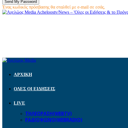
Ένας κωδικός πρόσβασης θα σταλθεί με e-mail σε εσάς.
Acheloostv/News – 'Ολες οι Ειδήσεις & το Πρό
ΑΡΧΙΚΗ
ΟΛΕΣ ΟΙ ΕΙΔΗΣΕΙΣ
LIVE
ΤΗΛΕΟΡΑΣΗ(WEBTV)
ΡΑΔΙΟΦΩΝΟ(WEBRADIO)