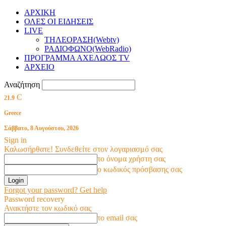
ΑΡΧΙΚΗ
ΟΛΕΣ ΟΙ ΕΙΔΗΣΕΙΣ
LIVE
ΤΗΛΕΟΡΑΣΗ(Webtv)
ΡΑΔΙΟΦΩΝΟ(WebRadio)
ΠΡΟΓΡΑΜΜΑ ΑΧΕΛΩΟΣ TV
ΑΡΧΕΙΟ
Αναζήτηση
C
21.9
Greece
Σάββατο, 8 Αυγούστου, 2026
Sign in
Καλωσήρθατε! Συνδεθείτε στον λογαριασμό σας
το όνομα χρήστη σας
ο κωδικός πρόσβασης σας
Forgot your password? Get help
Password recovery
Ανακτήστε τον κωδικό σας
το email σας