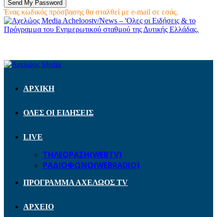
Ένας κωδικός πρόσβασης θα σταλθεί με e-mail σε εσάς.
Acheloostv/News – 'Ολες οι Ειδήσεις & το
Πρόγραμμα του Ενημερωτικού σταθμού της Δυτικής Ελλάδας.
ΑΡΧΙΚΗ
ΟΛΕΣ ΟΙ ΕΙΔΗΣΕΙΣ
LIVE
ΤΗΛΕΟΡΑΣΗ(WEBTV)
ΡΑΔΙΟΦΩΝΟ(WEBRADIO)
ΠΡΟΓΡΑΜΜΑ ΑΧΕΛΩΟΣ TV
ΑΡΧΕΙΟ