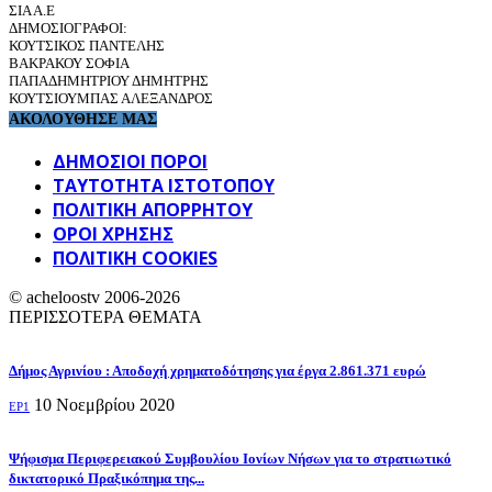
ΣΙΑ Α.Ε
ΔΗΜΟΣΙΟΓΡΑΦΟΙ:
ΚΟΥΤΣΙΚΟΣ ΠΑΝΤΕΛΗΣ
ΒΑΚΡΑΚΟΥ ΣΟΦΙΑ
ΠΑΠΑΔΗΜΗΤΡΙΟΥ ΔΗΜΗΤΡΗΣ
ΚΟΥΤΣΙΟΥΜΠΑΣ ΑΛΕΞΑΝΔΡΟΣ
ΑΚΟΛΟΥΘΗΣΕ ΜΑΣ
ΔΗΜΟΣΙΟΙ ΠΟΡΟΙ
ΤΑΥΤΌΤΗΤΑ ΙΣΤΌΤΟΠΟΥ
ΠΟΛΙΤΙΚΉ ΑΠΟΡΡΉΤΟΥ
ΌΡΟΙ ΧΡΉΣΗΣ
ΠΟΛΙΤΙΚΗ COOKIES
© acheloostv 2006-2026
ΠΕΡΙΣΣΟΤΕΡΑ ΘΕΜΑΤΑ
Δήμος Αγρινίου : Αποδοχή χρηματοδότησης για έργα 2.861.371 ευρώ
10 Νοεμβρίου 2020
EP1
Ψήφισμα Περιφερειακού Συμβουλίου Ιονίων Νήσων για το στρατιωτικό
δικτατορικό Πραξικόπημα της...