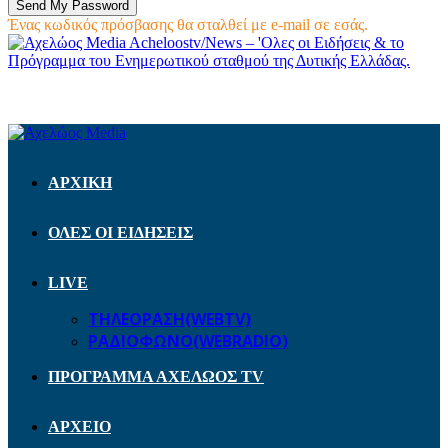
Ένας κωδικός πρόσβασης θα σταλθεί με e-mail σε εσάς.
Acheloostv/News – 'Ολες οι Ειδήσεις & το
Πρόγραμμα του Ενημερωτικού σταθμού της Δυτικής Ελλάδας.
ΑΡΧΙΚΗ
ΟΛΕΣ ΟΙ ΕΙΔΗΣΕΙΣ
LIVE
ΤΗΛΕΟΡΑΣΗ(WEBTV)
ΡΑΔΙΟΦΩΝΟ(WEBRADIO)
ΠΡΟΓΡΑΜΜΑ ΑΧΕΛΩΟΣ TV
ΑΡΧΕΙΟ