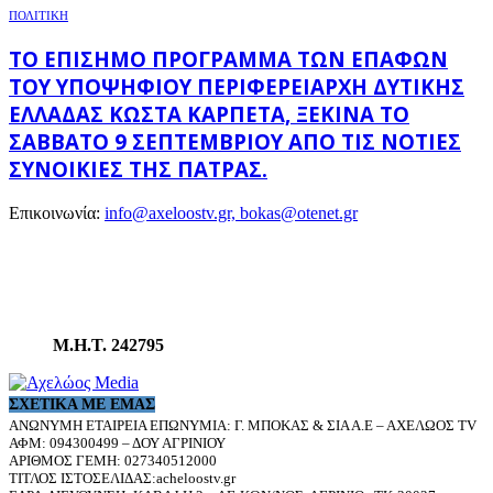
ΠΟΛΙΤΙΚΗ
ΤΟ ΕΠΊΣΗΜΟ ΠΡΌΓΡΑΜΜΑ ΤΩΝ ΕΠΑΦΏΝ
ΤΟΥ ΥΠΟΨΉΦΙΟΥ ΠΕΡΙΦΕΡΕΙΆΡΧΗ ΔΥΤΙΚΉΣ
ΕΛΛΆΔΑΣ ΚΏΣΤΑ ΚΑΡΠΈΤΑ, ΞΕΚΙΝΆ ΤΟ
ΣΆΒΒΑΤΟ 9 ΣΕΠΤΕΜΒΡΊΟΥ ΑΠΌ ΤΙΣ ΝΌΤΙΕΣ
ΣΥΝΟΙΚΊΕΣ ΤΗΣ ΠΆΤΡΑΣ.
Επικοινωνία:
info@axeloostv.gr, bokas@otenet.gr
Μ.Η.Τ. 242795
ΣΧΕΤΙΚΆ ΜΕ ΕΜΆΣ
ΑΝΩΝΥΜΗ ΕΤΑΙΡΕΙΑ ΕΠΩΝΥΜΙΑ: Γ. ΜΠΟΚΑΣ & ΣΙΑ Α.Ε – ΑΧΕΛΩΟΣ TV
ΑΦΜ: 094300499 – ΔΟΥ ΑΓΡΙΝΙΟΥ
ΑΡΙΘΜΟΣ ΓΕΜΗ: 027340512000
ΤΙΤΛΟΣ ΙΣΤΟΣΕΛΙΔΑΣ:acheloostv.gr