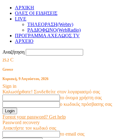
ΑΡΧΙΚΗ
ΟΛΕΣ ΟΙ ΕΙΔΗΣΕΙΣ
LIVE
ΤΗΛΕΟΡΑΣΗ(Webtv)
ΡΑΔΙΟΦΩΝΟ(WebRadio)
ΠΡΟΓΡΑΜΜΑ ΑΧΕΛΩΟΣ TV
ΑΡΧΕΙΟ
Αναζήτηση
C
25.2
Greece
Κυριακή, 9 Αυγούστου, 2026
Sign in
Καλωσήρθατε! Συνδεθείτε στον λογαριασμό σας
το όνομα χρήστη σας
ο κωδικός πρόσβασης σας
Forgot your password? Get help
Password recovery
Ανακτήστε τον κωδικό σας
το email σας