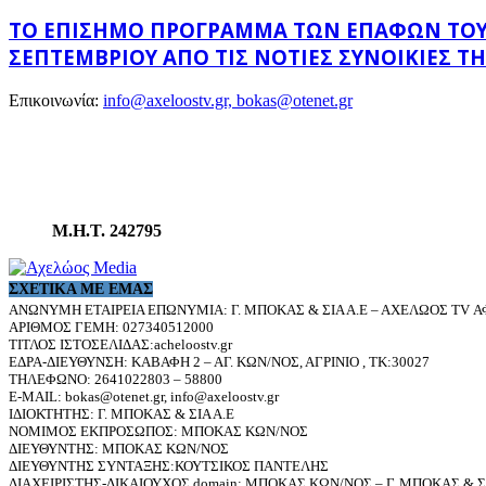
ΤΟ ΕΠΊΣΗΜΟ ΠΡΌΓΡΑΜΜΑ ΤΩΝ ΕΠΑΦΏΝ ΤΟΥ Υ
ΣΕΠΤΕΜΒΡΊΟΥ ΑΠΌ ΤΙΣ ΝΌΤΙΕΣ ΣΥΝΟΙΚΊΕΣ ΤΗ
Επικοινωνία:
info@axeloostv.gr, bokas@otenet.gr
Μ.Η.Τ. 242795
ΣΧΕΤΙΚΆ ΜΕ ΕΜΆΣ
ΑΝΩΝΥΜΗ ΕΤΑΙΡΕΙΑ ΕΠΩΝΥΜΙΑ: Γ. ΜΠΟΚΑΣ & ΣΙΑ Α.Ε – ΑΧΕΛΩΟΣ TV ΑΦ
ΑΡΙΘΜΟΣ ΓΕΜΗ: 027340512000
ΤΙΤΛΟΣ ΙΣΤΟΣΕΛΙΔΑΣ:acheloostv.gr
ΕΔΡΑ-ΔΙΕΥΘΥΝΣΗ: ΚΑΒΑΦΗ 2 – ΑΓ. ΚΩΝ/ΝΟΣ, ΑΓΡΙΝΙΟ , ΤΚ:30027
ΤΗΛΕΦΩΝΟ: 2641022803 – 58800
E-MAIL: bokas@otenet.gr, info@axeloostv.gr
ΙΔΙΟΚΤΗΤΗΣ: Γ. ΜΠΟΚΑΣ & ΣΙΑ Α.Ε
ΝΟΜΙΜΟΣ ΕΚΠΡΟΣΩΠΟΣ: ΜΠΟΚΑΣ ΚΩΝ/ΝΟΣ
ΔΙΕΥΘΥΝΤΗΣ: ΜΠΟΚΑΣ ΚΩΝ/ΝΟΣ
ΔΙΕΥΘΥΝΤΗΣ ΣΥΝΤΑΞΗΣ:ΚΟΥΤΣΙΚΟΣ ΠΑΝΤΕΛΗΣ
ΔΙΑΧΕΙΡΙΣΤΗΣ-ΔΙΚΑΙΟΥΧΟΣ domain: ΜΠΟΚΑΣ ΚΩΝ/ΝΟΣ – Γ. ΜΠΟΚΑΣ & ΣΙ