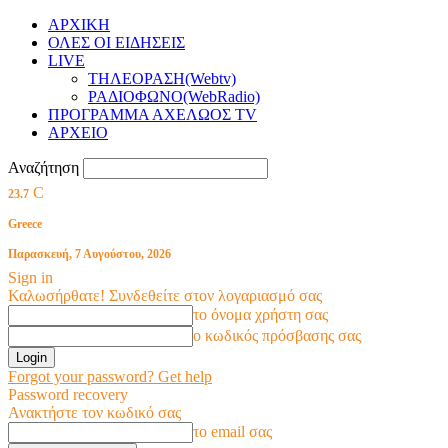
ΑΡΧΙΚΗ
ΟΛΕΣ ΟΙ ΕΙΔΗΣΕΙΣ
LIVE
ΤΗΛΕΟΡΑΣΗ(Webtv)
ΡΑΔΙΟΦΩΝΟ(WebRadio)
ΠΡΟΓΡΑΜΜΑ ΑΧΕΛΩΟΣ TV
ΑΡΧΕΙΟ
Αναζήτηση
C
23.7
Greece
Παρασκευή, 7 Αυγούστου, 2026
Sign in
Καλωσήρθατε! Συνδεθείτε στον λογαριασμό σας
το όνομα χρήστη σας
ο κωδικός πρόσβασης σας
Forgot your password? Get help
Password recovery
Ανακτήστε τον κωδικό σας
το email σας