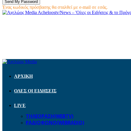
Ένας κωδικός πρόσβασης θα σταλθεί με e-mail σε εσάς.
Acheloostv/News – 'Ολες οι Ειδήσεις & το Πρό
ΑΡΧΙΚΗ
ΟΛΕΣ ΟΙ ΕΙΔΗΣΕΙΣ
LIVE
ΤΗΛΕΟΡΑΣΗ(WEBTV)
ΡΑΔΙΟΦΩΝΟ(WEBRADIO)