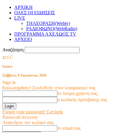
ΑΡΧΙΚΗ
ΟΛΕΣ ΟΙ ΕΙΔΗΣΕΙΣ
LIVE
ΤΗΛΕΟΡΑΣΗ(Webtv)
ΡΑΔΙΟΦΩΝΟ(WebRadio)
ΠΡΟΓΡΑΜΜΑ ΑΧΕΛΩΟΣ TV
ΑΡΧΕΙΟ
Αναζήτηση
C
22.5
Greece
Σάββατο, 8 Αυγούστου, 2026
Sign in
Καλωσήρθατε! Συνδεθείτε στον λογαριασμό σας
το όνομα χρήστη σας
ο κωδικός πρόσβασης σας
Forgot your password? Get help
Password recovery
Ανακτήστε τον κωδικό σας
το email σας