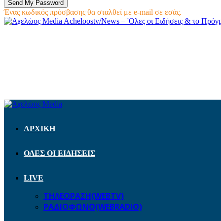
Ένας κωδικός πρόσβασης θα σταλθεί με e-mail σε εσάς.
Acheloostv/News – 'Ολες οι Ειδήσεις & το Πρό
ΑΡΧΙΚΗ
ΟΛΕΣ ΟΙ ΕΙΔΗΣΕΙΣ
LIVE
ΤΗΛΕΟΡΑΣΗ(WEBTV)
ΡΑΔΙΟΦΩΝΟ(WEBRADIO)