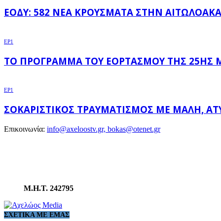
ΕΟΔΥ: 582 ΝΈΑ ΚΡΟΎΣΜΑΤΑ ΣΤΗΝ ΑΙΤΩΛΟΑΚΑΡ
EP1
ΤΟ ΠΡΌΓΡΑΜΜΑ ΤΟΥ ΕΟΡΤΑΣΜΟΎ ΤΗΣ 25ΗΣ Μ
EP1
ΣΟΚΑΡΙΣΤΙΚΌΣ ΤΡΑΥΜΑΤΙΣΜΌΣ ΜΕ ΜΑΛΉ, ΆΤΥ
Επικοινωνία:
info@axeloostv.gr, bokas@otenet.gr
Μ.Η.Τ. 242795
ΣΧΕΤΙΚΆ ΜΕ ΕΜΆΣ