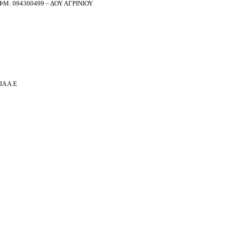
Μ: 094300499 – ΔΟΥ ΑΓΡΙΝΙΟΥ
Α Α.Ε