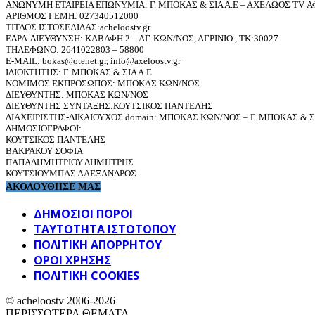
ΑΝΩΝΥΜΗ ΕΤΑΙΡΕΙΑ ΕΠΩΝΥΜΙΑ: Γ. ΜΠΟΚΑΣ & ΣΙΑ Α.Ε – ΑΧΕΛΩΟΣ TV ΑΦ
ΑΡΙΘΜΟΣ ΓΕΜΗ: 027340512000
ΤΙΤΛΟΣ ΙΣΤΟΣΕΛΙΔΑΣ:acheloostv.gr
ΕΔΡΑ-ΔΙΕΥΘΥΝΣΗ: ΚΑΒΑΦΗ 2 – ΑΓ. ΚΩΝ/ΝΟΣ, ΑΓΡΙΝΙΟ , ΤΚ:30027
ΤΗΛΕΦΩΝΟ: 2641022803 – 58800
E-MAIL: bokas@otenet.gr, info@axeloostv.gr
ΙΔΙΟΚΤΗΤΗΣ: Γ. ΜΠΟΚΑΣ & ΣΙΑ Α.Ε
ΝΟΜΙΜΟΣ ΕΚΠΡΟΣΩΠΟΣ: ΜΠΟΚΑΣ ΚΩΝ/ΝΟΣ
ΔΙΕΥΘΥΝΤΗΣ: ΜΠΟΚΑΣ ΚΩΝ/ΝΟΣ
ΔΙΕΥΘΥΝΤΗΣ ΣΥΝΤΑΞΗΣ:ΚΟΥΤΣΙΚΟΣ ΠΑΝΤΕΛΗΣ
ΔΙΑΧΕΙΡΙΣΤΗΣ-ΔΙΚΑΙΟΥΧΟΣ domain: ΜΠΟΚΑΣ ΚΩΝ/ΝΟΣ – Γ. ΜΠΟΚΑΣ & ΣΙ
ΔΗΜΟΣΙΟΓΡΑΦΟΙ:
ΚΟΥΤΣΙΚΟΣ ΠΑΝΤΕΛΗΣ
ΒΑΚΡΑΚΟΥ ΣΟΦΙΑ
ΠΑΠΑΔΗΜΗΤΡΙΟΥ ΔΗΜΗΤΡΗΣ
ΚΟΥΤΣΙΟΥΜΠΑΣ ΑΛΕΞΑΝΔΡΟΣ
ΑΚΟΛΟΥΘΗΣΕ ΜΑΣ
ΔΗΜΟΣΙΟΙ ΠΟΡΟΙ
ΤΑΥΤΌΤΗΤΑ ΙΣΤΌΤΟΠΟΥ
ΠΟΛΙΤΙΚΉ ΑΠΟΡΡΉΤΟΥ
ΌΡΟΙ ΧΡΉΣΗΣ
ΠΟΛΙΤΙΚΗ COOKIES
© acheloostv 2006-2026
ΠΕΡΙΣΣΟΤΕΡΑ ΘΕΜΑΤΑ