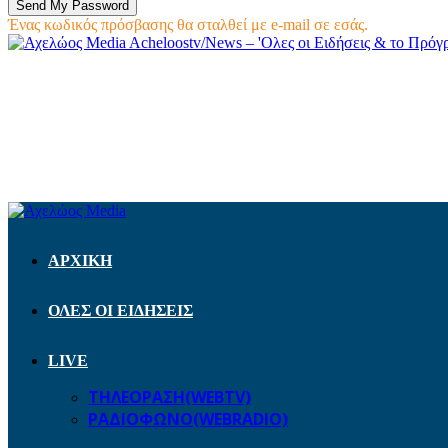
Ένας κωδικός πρόσβασης θα σταλθεί με e-mail σε εσάς.
Acheloostv/News – 'Ολες οι Ειδήσεις & το Πρό
ΑΡΧΙΚΗ
ΟΛΕΣ ΟΙ ΕΙΔΗΣΕΙΣ
LIVE
ΤΗΛΕΟΡΑΣΗ(WEBTV)
ΡΑΔΙΟΦΩΝΟ(WEBRADIO)