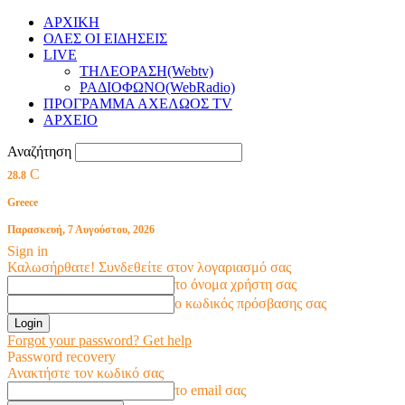
ΑΡΧΙΚΗ
ΟΛΕΣ ΟΙ ΕΙΔΗΣΕΙΣ
LIVE
ΤΗΛΕΟΡΑΣΗ(Webtv)
ΡΑΔΙΟΦΩΝΟ(WebRadio)
ΠΡΟΓΡΑΜΜΑ ΑΧΕΛΩΟΣ TV
ΑΡΧΕΙΟ
Αναζήτηση
C
28.8
Greece
Παρασκευή, 7 Αυγούστου, 2026
Sign in
Καλωσήρθατε! Συνδεθείτε στον λογαριασμό σας
το όνομα χρήστη σας
ο κωδικός πρόσβασης σας
Forgot your password? Get help
Password recovery
Ανακτήστε τον κωδικό σας
το email σας