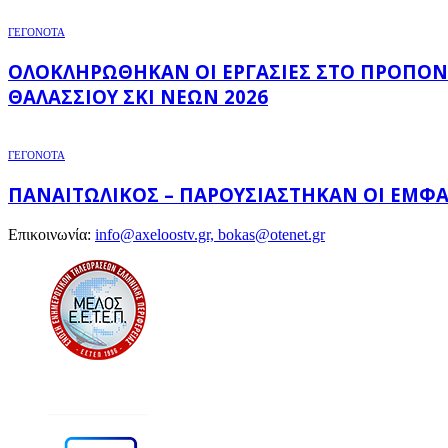
ΓΕΓΟΝΟΤΑ
ΟΛΟΚΛΗΡΏΘΗΚΑΝ ΟΙ ΕΡΓΑΣΊΕΣ ΣΤΟ ΠΡΟΠΟΝ
ΘΑΛΆΣΣΙΟΥ ΣΚΙ ΝΈΩΝ 2026
ΓΕΓΟΝΟΤΑ
ΠΑΝΑΙΤΩΛΙΚΌΣ – ΠΑΡΟΥΣΙΆΣΤΗΚΑΝ ΟΙ ΕΜΦΑΝ
Επικοινωνία:
info@axeloostv.gr, bokas@otenet.gr