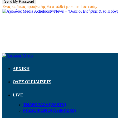
Ένας κωδικός πρόσβασης θα σταλθεί με e-mail σε εσάς.
Acheloostv/News – 'Ολες οι Ειδήσεις & το Πρό
ΑΡΧΙΚΗ
ΟΛΕΣ ΟΙ ΕΙΔΗΣΕΙΣ
LIVE
ΤΗΛΕΟΡΑΣΗ(WEBTV)
ΡΑΔΙΟΦΩΝΟ(WEBRADIO)