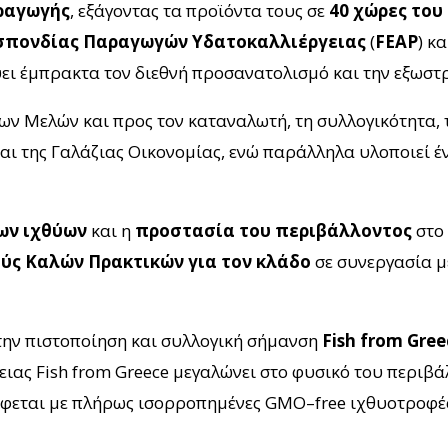
ραγωγής
, εξάγοντας τα προϊόντα τους σε
40 χώρες του
πονδίας Παραγωγών Υδατοκαλλιέργειας
(
FEAP
) κ
νύει έμπρακτα τον διεθνή προσανατολισμό και την εξωστ
ν Μελών και προς τον καταναλωτή, τη συλλογικότητα, 
αι της Γαλάζιας Οικονομίας, ενώ παράλληλα υλοποιεί
ων ιχθύων
και η
προστασία του περιβάλλοντος
στο 
ύς Καλών Πρακτικών για τον κλάδο
σε συνεργασία μ
την πιστοποίηση και συλλογική σήμανση
Fish from Gree
γειας
Fish from Greece
μεγαλώνει στο φυσικό του περιβά
έφεται με πλήρως ισορροπημένες
GMO
–
free
ιχθυοτροφέ