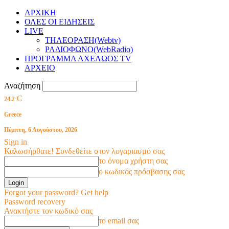
ΑΡΧΙΚΗ
ΟΛΕΣ ΟΙ ΕΙΔΗΣΕΙΣ
LIVE
ΤΗΛΕΟΡΑΣΗ(Webtv)
ΡΑΔΙΟΦΩΝΟ(WebRadio)
ΠΡΟΓΡΑΜΜΑ ΑΧΕΛΩΟΣ TV
ΑΡΧΕΙΟ
Αναζήτηση
C
24.2
Greece
Πέμπτη, 6 Αυγούστου, 2026
Sign in
Καλωσήρθατε! Συνδεθείτε στον λογαριασμό σας
το όνομα χρήστη σας
ο κωδικός πρόσβασης σας
Forgot your password? Get help
Password recovery
Ανακτήστε τον κωδικό σας
το email σας