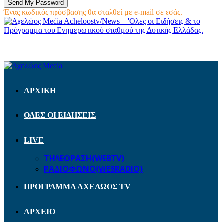
Ένας κωδικός πρόσβασης θα σταλθεί με e-mail σε εσάς.
Acheloostv/News – 'Ολες οι Ειδήσεις & το
Πρόγραμμα του Ενημερωτικού σταθμού της Δυτικής Ελλάδας.
ΑΡΧΙΚΗ
ΟΛΕΣ ΟΙ ΕΙΔΗΣΕΙΣ
LIVE
ΤΗΛΕΟΡΑΣΗ(WEBTV)
ΡΑΔΙΟΦΩΝΟ(WEBRADIO)
ΠΡΟΓΡΑΜΜΑ ΑΧΕΛΩΟΣ TV
ΑΡΧΕΙΟ