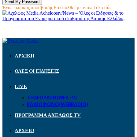
Ένας κωδικός πρόσβασης θα σταλθεί με e-mail σε εσάς.
Acheloostv/News – 'Ολες οι Ειδήσεις & το
Πρόγραμμα του Ενημερωτικού σταθμού της Δυτικής Ελλάδας.
ΑΡΧΙΚΗ
ΟΛΕΣ ΟΙ ΕΙΔΗΣΕΙΣ
LIVE
ΤΗΛΕΟΡΑΣΗ(WEBTV)
ΡΑΔΙΟΦΩΝΟ(WEBRADIO)
ΠΡΟΓΡΑΜΜΑ ΑΧΕΛΩΟΣ TV
ΑΡΧΕΙΟ