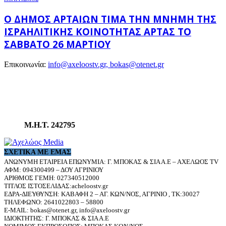
Ο ΔΉΜΟΣ ΑΡΤΑΊΩΝ ΤΙΜΆ ΤΗΝ ΜΝΉΜΗ ΤΗΣ
ΙΣΡΑΗΛΙΤΙΚΉΣ ΚΟΙΝΌΤΗΤΑΣ ΆΡΤΑΣ ΤΟ
ΣΆΒΒΑΤΟ 26 ΜΑΡΤΊΟΥ
Επικοινωνία:
info@axeloostv.gr, bokas@otenet.gr
Μ.Η.Τ. 242795
ΣΧΕΤΙΚΆ ΜΕ ΕΜΆΣ
ΑΝΩΝΥΜΗ ΕΤΑΙΡΕΙΑ ΕΠΩΝΥΜΙΑ: Γ. ΜΠΟΚΑΣ & ΣΙΑ Α.Ε – ΑΧΕΛΩΟΣ TV
ΑΦΜ: 094300499 – ΔΟΥ ΑΓΡΙΝΙΟΥ
ΑΡΙΘΜΟΣ ΓΕΜΗ: 027340512000
ΤΙΤΛΟΣ ΙΣΤΟΣΕΛΙΔΑΣ:acheloostv.gr
ΕΔΡΑ-ΔΙΕΥΘΥΝΣΗ: ΚΑΒΑΦΗ 2 – ΑΓ. ΚΩΝ/ΝΟΣ, ΑΓΡΙΝΙΟ , ΤΚ:30027
ΤΗΛΕΦΩΝΟ: 2641022803 – 58800
E-MAIL: bokas@otenet.gr, info@axeloostv.gr
ΙΔΙΟΚΤΗΤΗΣ: Γ. ΜΠΟΚΑΣ & ΣΙΑ Α.Ε