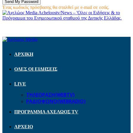
Ένας κωδικός πρόσβασης θα σταλθεί με e-mail σε εσάς.
Acheloostv/News – 'Ολες οι Ειδήσεις & το
Πρόγραμμα του Ενημερωτικού σταθμού της Δυτικής Ελλάδας.
ΑΡΧΙΚΗ
ΟΛΕΣ ΟΙ ΕΙΔΗΣΕΙΣ
LIVE
ΤΗΛΕΟΡΑΣΗ(WEBTV)
ΡΑΔΙΟΦΩΝΟ(WEBRADIO)
ΠΡΟΓΡΑΜΜΑ ΑΧΕΛΩΟΣ TV
ΑΡΧΕΙΟ