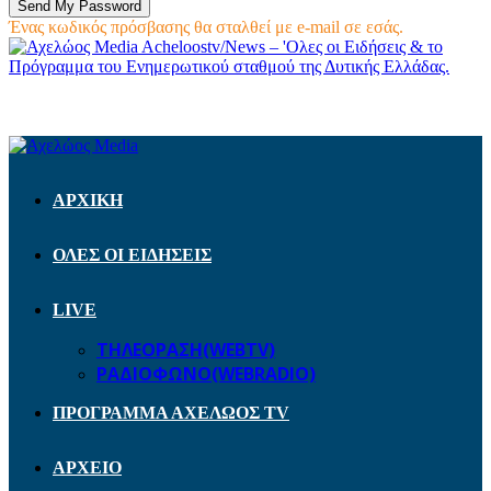
Ένας κωδικός πρόσβασης θα σταλθεί με e-mail σε εσάς.
Acheloostv/News – 'Ολες οι Ειδήσεις & το
Πρόγραμμα του Ενημερωτικού σταθμού της Δυτικής Ελλάδας.
ΑΡΧΙΚΗ
ΟΛΕΣ ΟΙ ΕΙΔΗΣΕΙΣ
LIVE
ΤΗΛΕΟΡΑΣΗ(WEBTV)
ΡΑΔΙΟΦΩΝΟ(WEBRADIO)
ΠΡΟΓΡΑΜΜΑ ΑΧΕΛΩΟΣ TV
ΑΡΧΕΙΟ