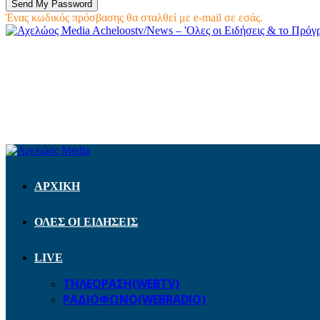
Ένας κωδικός πρόσβασης θα σταλθεί με e-mail σε εσάς.
Acheloostv/News – 'Ολες οι Ειδήσεις & το Πρό
ΑΡΧΙΚΗ
ΟΛΕΣ ΟΙ ΕΙΔΗΣΕΙΣ
LIVE
ΤΗΛΕΟΡΑΣΗ(WEBTV)
ΡΑΔΙΟΦΩΝΟ(WEBRADIO)