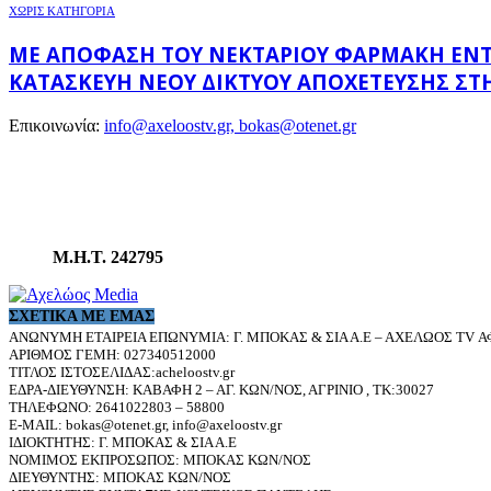
ΧΩΡΊΣ ΚΑΤΗΓΟΡΊΑ
ΜΕ ΑΠΌΦΑΣΗ ΤΟΥ ΝΕΚΤΆΡΙΟΥ ΦΑΡΜΆΚΗ ΕΝΤΆΧΘ
ΚΑΤΑΣΚΕΥΉ ΝΈΟΥ ΔΙΚΤΎΟΥ ΑΠΟΧΈΤΕΥΣΗΣ ΣΤΗ
Επικοινωνία:
info@axeloostv.gr, bokas@otenet.gr
Μ.Η.Τ. 242795
ΣΧΕΤΙΚΆ ΜΕ ΕΜΆΣ
ΑΝΩΝΥΜΗ ΕΤΑΙΡΕΙΑ ΕΠΩΝΥΜΙΑ: Γ. ΜΠΟΚΑΣ & ΣΙΑ Α.Ε – ΑΧΕΛΩΟΣ TV ΑΦ
ΑΡΙΘΜΟΣ ΓΕΜΗ: 027340512000
ΤΙΤΛΟΣ ΙΣΤΟΣΕΛΙΔΑΣ:acheloostv.gr
ΕΔΡΑ-ΔΙΕΥΘΥΝΣΗ: ΚΑΒΑΦΗ 2 – ΑΓ. ΚΩΝ/ΝΟΣ, ΑΓΡΙΝΙΟ , ΤΚ:30027
ΤΗΛΕΦΩΝΟ: 2641022803 – 58800
E-MAIL: bokas@otenet.gr, info@axeloostv.gr
ΙΔΙΟΚΤΗΤΗΣ: Γ. ΜΠΟΚΑΣ & ΣΙΑ Α.Ε
ΝΟΜΙΜΟΣ ΕΚΠΡΟΣΩΠΟΣ: ΜΠΟΚΑΣ ΚΩΝ/ΝΟΣ
ΔΙΕΥΘΥΝΤΗΣ: ΜΠΟΚΑΣ ΚΩΝ/ΝΟΣ