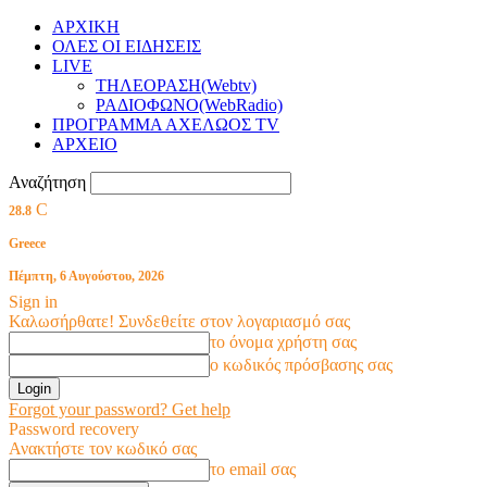
ΑΡΧΙΚΗ
ΟΛΕΣ ΟΙ ΕΙΔΗΣΕΙΣ
LIVE
ΤΗΛΕΟΡΑΣΗ(Webtv)
ΡΑΔΙΟΦΩΝΟ(WebRadio)
ΠΡΟΓΡΑΜΜΑ ΑΧΕΛΩΟΣ TV
ΑΡΧΕΙΟ
Αναζήτηση
C
28.8
Greece
Πέμπτη, 6 Αυγούστου, 2026
Sign in
Καλωσήρθατε! Συνδεθείτε στον λογαριασμό σας
το όνομα χρήστη σας
ο κωδικός πρόσβασης σας
Forgot your password? Get help
Password recovery
Ανακτήστε τον κωδικό σας
το email σας