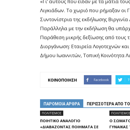
«Γι’ αυτούς που είδαν με τα μάτια το
Λιγκιάδων. Το χωριό που ρήμαξαν οι 
Συντονίστρια της εκδήλωσης Βιργινία 
Παράλληλα με την εκδήλωση θα υπάρχ
Παράθεση μικρής δεξίωσης από τους τ
Διοργάνωση: Εταιρεία Λογοτεχνών κα
Δήμου Ιωαννιτών, Τοπική Κοινότητα Λι
ΚΟΙΝΟΠΟΙΗΣΗ
Facebook
T
ΠΑΡΟΜΟΙΑ ΑΡΘΡΑ
ΠΕΡΙΣΣΟΤΕΡΑ ΑΠΟ Τ
ΠΟΛΙΤΙΣΜΟΣ
ΠΟΛΙΤΙΣΜΟ
ΠΟΙΗΤΙΚΌ ΑΝΑΛΌΓΙΟ
Ο ΣΩΜΑΤ
«ΔΙΑΒΆΖΟΝΤΑΣ ΠΟΙΉΜΑΤΑ ΣΕ
ΓΥΝΑΊΚΑΣ 