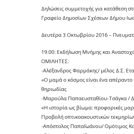
Δηλώσεις συμμετοχής για κατάθεση σ
Γραφείο Δημοσίων Σχέσεων Δήμου Ιωα
Δευτέρα 3 Οκτωβρίου 2016 – Πνευματ
19.00: Εκδήλωση Μνήμης και Αναστο
ΟΜΙΛΗΤΕΣ:
-Αλέξανδρος Φαρμάκης/ μέλος Δ.Σ. Ετ
«Ο μαμά ο κόσμος είναι ένα απέραντο σ
θηριωδίας
-Μαρούλα Παπαευσταθίου-Τσάγκα / Δρ
«Η ιστορία ως βίωμα: προφορικές μαρ
Προβολή οπτικοακουστικών τεκμηρίω
-Απόστολος ΠαπαΪωάνου/ Ομότιμος Κ