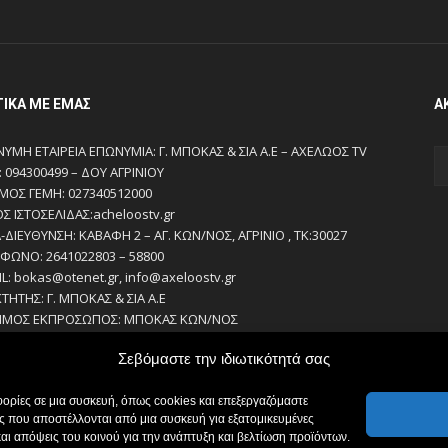
ΤΙΚΆ ΜΕ ΕΜΆΣ
Α
ΥΜΗ ΕΤΑΙΡΕΙΑ ΕΠΩΝΥΜΙΑ: Γ. ΜΠΟΚΑΣ & ΣΙΑ Α.Ε – ΑΧΕΛΩΟΣ TV
 094300499 – ΔΟΥ ΑΓΡΙΝΙΟΥ
ΜΟΣ ΓΕΜΗ: 027340512000
ΟΣ ΙΣΤΟΣΕΛΙΔΑΣ:acheloostv.gr
-ΔΙΕΥΘΥΝΣΗ: ΚΑΒΑΦΗ 2 – ΑΓ. ΚΩΝ/ΝΟΣ, ΑΓΡΙΝΙΟ , ΤΚ:30027
ΦΩΝΟ: 2641022803 – 58800
IL: bokas@otenet.gr, info@axeloostv.gr
ΚΤΗΤΗΣ: Γ. ΜΠΟΚΑΣ & ΣΙΑ Α.Ε
ΙΜΟΣ ΕΚΠΡΟΣΩΠΟΣ: ΜΠΟΚΑΣ ΚΩΝ/ΝΟΣ
ΘΥΝΤΗΣ: ΜΠΟΚΑΣ ΚΩΝ/ΝΟΣ
Σεβόμαστε την ιδιωτικότητά σας
ΘΥΝΤΗΣ ΣΥΝΤΑΞΗΣ:ΚΟΥΤΣΙΚΟΣ ΠΑΝΤΕΛΗΣ
ΕΙΡΙΣΤΗΣ-ΔΙΚΑΙΟΥΧΟΣ domain: ΜΠΟΚΑΣ ΚΩΝ/ΝΟΣ – Γ. ΜΠΟΚΑΣ &
ορίες σε μια συσκευή, όπως cookies και επεξεργαζόμαστε
.Ε
 που αποστέλλονται από μια συσκευή για εξατομικευμένες
ΣΙΟΓΡΑΦΟΙ:
αι απόψεις του κοινού για την ανάπτυξη και βελτίωση προϊόντων.
ΣΙΚΟΣ ΠΑΝΤΕΛΗΣ