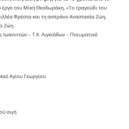
 έργο του Μίκη Θεοδωράκη, «Το τραγούδι του
ιλλέα Φρέστα και τη σοπράνο Αναστασία Ζώη,
α Ζώη.
 Ιωαννιτών – Τ.Κ. Λιγκιάδων – Πνευματικό
 Ναό Αγίου Γεωργίου
ού σιγή