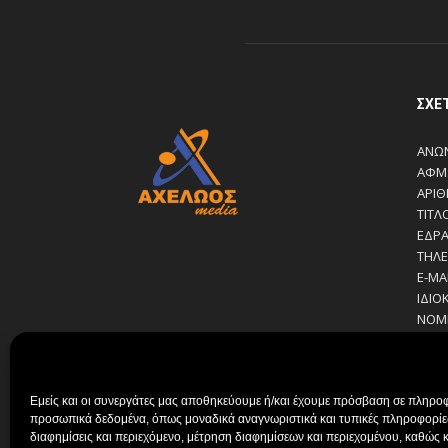
ΣΧΕ
ΑΝΩΝ
ΑΦΜ:
ΑΡΙΘ
ΤΙΤΛ
ΕΔΡΑ
ΤΗΛΕ
E-MA
ΙΔΙΟ
ΝΟΜ
ΔΙΕΥ
ΔΙΕΥ
ΔΙΑΧ
Εμείς και οι συνεργάτες μας αποθηκεύουμε ή/και έχουμε πρόσβαση σε πληροφ
ΣΙΑ Α
προσωπικά δεδομένα, όπως μοναδικά αναγνωριστικά και τυπικές πληροφορίες
ΔΗΜΟ
διαφημίσεις και περιεχόμενο, μέτρηση διαφημίσεων και περιεχομένου, καθώς κ
ΚΟΥΤ