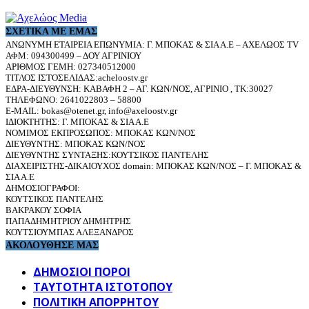
ΣΧΕΤΙΚΆ ΜΕ ΕΜΆΣ
ΑΝΩΝΥΜΗ ΕΤΑΙΡΕΙΑ ΕΠΩΝΥΜΙΑ: Γ. ΜΠΟΚΑΣ & ΣΙΑ Α.Ε – ΑΧΕΛΩΟΣ TV
ΑΦΜ: 094300499 – ΔΟΥ ΑΓΡΙΝΙΟΥ
ΑΡΙΘΜΟΣ ΓΕΜΗ: 027340512000
ΤΙΤΛΟΣ ΙΣΤΟΣΕΛΙΔΑΣ:acheloostv.gr
ΕΔΡΑ-ΔΙΕΥΘΥΝΣΗ: ΚΑΒΑΦΗ 2 – ΑΓ. ΚΩΝ/ΝΟΣ, ΑΓΡΙΝΙΟ , ΤΚ:30027
ΤΗΛΕΦΩΝΟ: 2641022803 – 58800
E-MAIL: bokas@otenet.gr, info@axeloostv.gr
ΙΔΙΟΚΤΗΤΗΣ: Γ. ΜΠΟΚΑΣ & ΣΙΑ Α.Ε
ΝΟΜΙΜΟΣ ΕΚΠΡΟΣΩΠΟΣ: ΜΠΟΚΑΣ ΚΩΝ/ΝΟΣ
ΔΙΕΥΘΥΝΤΗΣ: ΜΠΟΚΑΣ ΚΩΝ/ΝΟΣ
ΔΙΕΥΘΥΝΤΗΣ ΣΥΝΤΑΞΗΣ:ΚΟΥΤΣΙΚΟΣ ΠΑΝΤΕΛΗΣ
ΔΙΑΧΕΙΡΙΣΤΗΣ-ΔΙΚΑΙΟΥΧΟΣ domain: ΜΠΟΚΑΣ ΚΩΝ/ΝΟΣ – Γ. ΜΠΟΚΑΣ &
ΣΙΑ Α.Ε
ΔΗΜΟΣΙΟΓΡΑΦΟΙ:
ΚΟΥΤΣΙΚΟΣ ΠΑΝΤΕΛΗΣ
ΒΑΚΡΑΚΟΥ ΣΟΦΙΑ
ΠΑΠΑΔΗΜΗΤΡΙΟΥ ΔΗΜΗΤΡΗΣ
ΚΟΥΤΣΙΟΥΜΠΑΣ ΑΛΕΞΑΝΔΡΟΣ
ΑΚΟΛΟΥΘΗΣΕ ΜΑΣ
ΔΗΜΟΣΙΟΙ ΠΟΡΟΙ
ΤΑΥΤΌΤΗΤΑ ΙΣΤΌΤΟΠΟΥ
ΠΟΛΙΤΙΚΉ ΑΠΟΡΡΉΤΟΥ