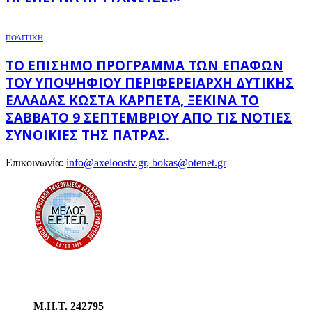
ΠΟΛΙΤΙΚΗ
ΤΟ ΕΠΊΣΗΜΟ ΠΡΌΓΡΑΜΜΑ ΤΩΝ ΕΠΑΦΏΝ
ΤΟΥ ΥΠΟΨΉΦΙΟΥ ΠΕΡΙΦΕΡΕΙΆΡΧΗ ΔΥΤΙΚΉΣ
ΕΛΛΆΔΑΣ ΚΏΣΤΑ ΚΑΡΠΈΤΑ, ΞΕΚΙΝΆ ΤΟ
ΣΆΒΒΑΤΟ 9 ΣΕΠΤΕΜΒΡΊΟΥ ΑΠΌ ΤΙΣ ΝΌΤΙΕΣ
ΣΥΝΟΙΚΊΕΣ ΤΗΣ ΠΆΤΡΑΣ.
Επικοινωνία:
info@axeloostv.gr, bokas@otenet.gr
Μ.Η.Τ. 242795