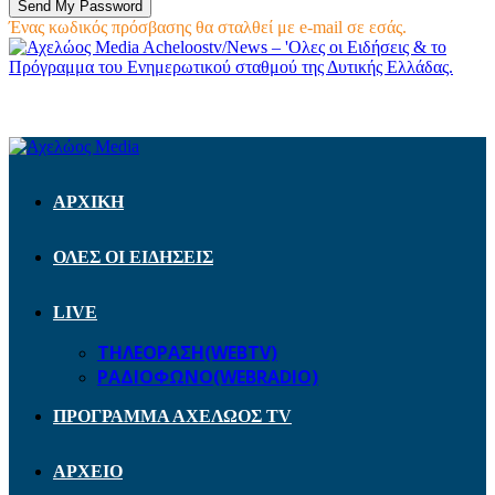
Ένας κωδικός πρόσβασης θα σταλθεί με e-mail σε εσάς.
Acheloostv/News – 'Ολες οι Ειδήσεις & το
Πρόγραμμα του Ενημερωτικού σταθμού της Δυτικής Ελλάδας.
ΑΡΧΙΚΗ
ΟΛΕΣ ΟΙ ΕΙΔΗΣΕΙΣ
LIVE
ΤΗΛΕΟΡΑΣΗ(WEBTV)
ΡΑΔΙΟΦΩΝΟ(WEBRADIO)
ΠΡΟΓΡΑΜΜΑ ΑΧΕΛΩΟΣ TV
ΑΡΧΕΙΟ