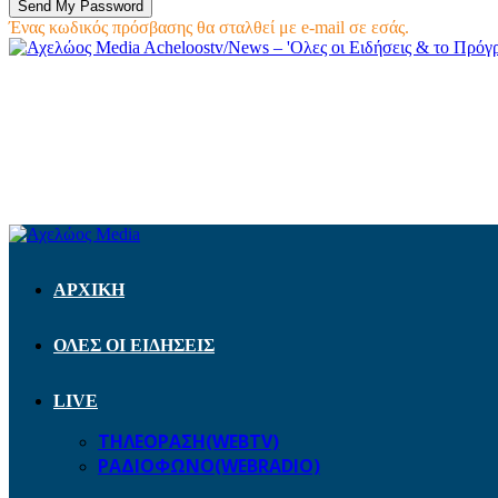
Ένας κωδικός πρόσβασης θα σταλθεί με e-mail σε εσάς.
Acheloostv/News – 'Ολες οι Ειδήσεις & το Πρό
ΑΡΧΙΚΗ
ΟΛΕΣ ΟΙ ΕΙΔΗΣΕΙΣ
LIVE
ΤΗΛΕΟΡΑΣΗ(WEBTV)
ΡΑΔΙΟΦΩΝΟ(WEBRADIO)