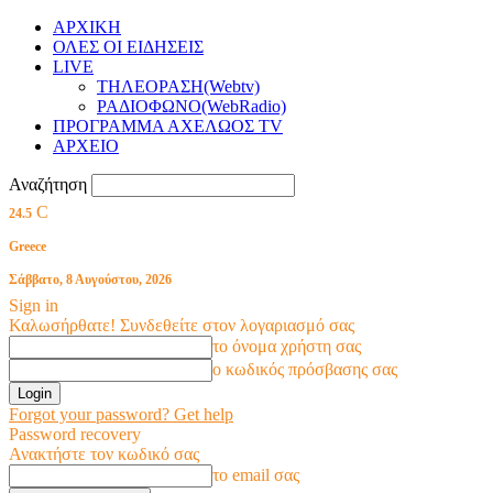
ΑΡΧΙΚΗ
ΟΛΕΣ ΟΙ ΕΙΔΗΣΕΙΣ
LIVE
ΤΗΛΕΟΡΑΣΗ(Webtv)
ΡΑΔΙΟΦΩΝΟ(WebRadio)
ΠΡΟΓΡΑΜΜΑ ΑΧΕΛΩΟΣ TV
ΑΡΧΕΙΟ
Αναζήτηση
C
24.5
Greece
Σάββατο, 8 Αυγούστου, 2026
Sign in
Καλωσήρθατε! Συνδεθείτε στον λογαριασμό σας
το όνομα χρήστη σας
ο κωδικός πρόσβασης σας
Forgot your password? Get help
Password recovery
Ανακτήστε τον κωδικό σας
το email σας