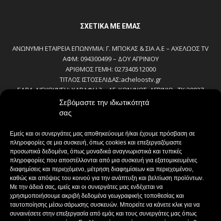
ΣΧΕΤΙΚΆ ΜΕ ΕΜΆΣ
ΑΝΩΝΥΜΗ ΕΤΑΙΡΕΙΑ ΕΠΩΝΥΜΙΑ: Γ. ΜΠΟΚΑΣ & ΣΙΑ Α.Ε – ΑΧΕΛΩΟΣ TV
ΑΦΜ: 094300499 – ΔΟΥ ΑΓΡΙΝΙΟΥ
ΑΡΙΘΜΟΣ ΓΕΜΗ: 027340512000
ΤΙΤΛΟΣ ΙΣΤΟΣΕΛΙΔΑΣ:acheloostv.gr
ΕΔΡΑ-ΔΙΕΥΘΥΝΣΗ: ΚΑΒΑΦΗ 2 – ΑΓ. ΚΩΝ/ΝΟΣ, ΑΓΡΙΝΙΟ , ΤΚ:30027
ΤΗΛΕΦΩΝΟ: 2641022803 – 58800
Σεβόμαστε την ιδιωτικότητά
E-MAIL: bokas@otenet.gr, info@axeloostv.gr
σας
ΙΔΙΟΚΤΗΤΗΣ: Γ. ΜΠΟΚΑΣ & ΣΙΑ Α.Ε
ΝΟΜΙΜΟΣ ΕΚΠΡΟΣΩΠΟΣ: ΜΠΟΚΑΣ ΚΩΝ/ΝΟΣ
Εμείς και οι συνεργάτες μας αποθηκεύουμε ή/και έχουμε πρόσβαση σε
ΔΙΕΥΘΥΝΤΗΣ: ΜΠΟΚΑΣ ΚΩΝ/ΝΟΣ
πληροφορίες σε μια συσκευή, όπως cookies και επεξεργαζόμαστε
ΔΙΕΥΘΥΝΤΗΣ ΣΥΝΤΑΞΗΣ:ΚΟΥΤΣΙΚΟΣ ΠΑΝΤΕΛΗΣ
προσωπικά δεδομένα, όπως μοναδικά αναγνωριστικά και τυπικές
πληροφορίες που αποστέλλονται από μια συσκευή για εξατομικευμένες
ΔΙΑΧΕΙΡΙΣΤΗΣ-ΔΙΚΑΙΟΥΧΟΣ domain: ΜΠΟΚΑΣ ΚΩΝ/ΝΟΣ – Γ. ΜΠΟΚΑΣ &
διαφημίσεις και περιεχόμενο, μέτρηση διαφημίσεων και περιεχομένου,
ΣΙΑ Α.Ε
καθώς και απόψεις του κοινού για την ανάπτυξη και βελτίωση προϊόντων.
ΔΗΜΟΣΙΟΓΡΑΦΟΙ:
Με την άδειά σας, εμείς και οι συνεργάτες μας ενδέχεται να
ΚΟΥΤΣΙΚΟΣ ΠΑΝΤΕΛΗΣ
χρησιμοποιήσουμε ακριβή δεδομένα γεωγραφικής τοποθεσίας και
ΒΑΚΡΑΚΟΥ ΣΟΦΙΑ
ταυτοποίησης μέσω σάρωσης συσκευών. Μπορείτε να κάνετε κλικ για να
ΠΑΠΑΔΗΜΗΤΡΙΟΥ ΔΗΜΗΤΡΗΣ
συναινέσετε στην επεξεργασία από εμάς και τους συνεργάτες μας όπως