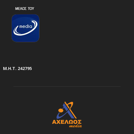
Μ.Η.Τ. 242795