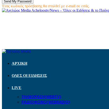
Ένας κωδικός πρόσβασης θα σταλθεί με e-mail σε εσάς.
Acheloostv/News – 'Ολες οι Ειδήσεις & το Πρό
ΑΡΧΙΚΗ
ΟΛΕΣ ΟΙ ΕΙΔΗΣΕΙΣ
LIVE
ΤΗΛΕΟΡΑΣΗ(WEBTV)
ΡΑΔΙΟΦΩΝΟ(WEBRADIO)