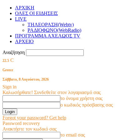
ΑΡΧΙΚΗ
ΟΛΕΣ ΟΙ ΕΙΔΗΣΕΙΣ
LIVE
ΤΗΛΕΟΡΑΣΗ(Webtv)
ΡΑΔΙΟΦΩΝΟ(WebRadio)
ΠΡΟΓΡΑΜΜΑ ΑΧΕΛΩΟΣ TV
ΑΡΧΕΙΟ
Αναζήτηση
C
22.5
Greece
Σάββατο, 8 Αυγούστου, 2026
Sign in
Καλωσήρθατε! Συνδεθείτε στον λογαριασμό σας
το όνομα χρήστη σας
ο κωδικός πρόσβασης σας
Forgot your password? Get help
Password recovery
Ανακτήστε τον κωδικό σας
το email σας