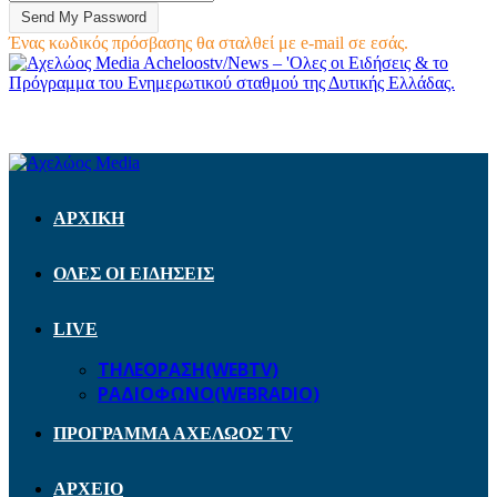
Ένας κωδικός πρόσβασης θα σταλθεί με e-mail σε εσάς.
Acheloostv/News – 'Ολες οι Ειδήσεις & το
Πρόγραμμα του Ενημερωτικού σταθμού της Δυτικής Ελλάδας.
ΑΡΧΙΚΗ
ΟΛΕΣ ΟΙ ΕΙΔΗΣΕΙΣ
LIVE
ΤΗΛΕΟΡΑΣΗ(WEBTV)
ΡΑΔΙΟΦΩΝΟ(WEBRADIO)
ΠΡΟΓΡΑΜΜΑ ΑΧΕΛΩΟΣ TV
ΑΡΧΕΙΟ